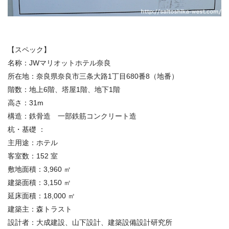
【スペック】
名称：
JW
マリオットホテル奈良
所在地：
奈良県奈良市三条大路
1
丁目
680
番
8
（地番）
階数：
地上
6
階、塔屋
1
階、地下
1
階
高さ：
31m
構造：
鉄骨造 一部鉄筋コンクリート造
杭・基礎 ：
主用途：ホテル
客室数：
152
室
敷地面積：
3,960
㎡
建築面積：
3,150
㎡
延床面積：
18,000
㎡
建築主：
森トラスト
設計者：
大成建設、山下設計、建築設備設計研究所