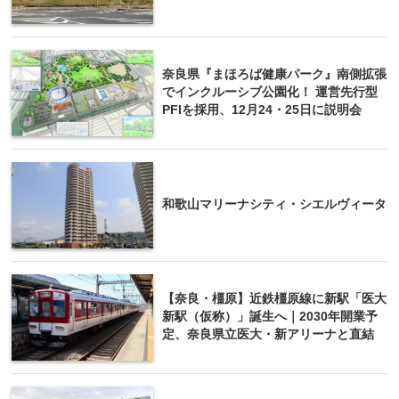
奈良県『まほろば健康パーク』南側拡張
でインクルーシブ公園化！ 運営先行型
PFIを採用、12月24・25日に説明会
和歌山マリーナシティ・シエルヴィータ
【奈良・橿原】近鉄橿原線に新駅「医大
新駅（仮称）」誕生へ｜2030年開業予
定、奈良県立医大・新アリーナと直結