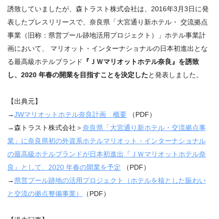
誘致していましたが、森トラスト株式会社は、2016年3月3日に発
表したプレスリリースで、奈良県「大宮通り新ホテル・ 交流拠点
事業（旧称：県営プール跡地活用プロジェクト）」ホテル事業計
画において、 マリオット・インターナショナルの日本初進出とな
る最高級ホテルブランド
『ＪＷマリオットホテル奈良』を誘致
し、2020 年春の開業を目指すことを決定した
と発表しました。
【出典元】
→
JW
マリオットホテル奈良計画 概要
（PDF）
→森トラスト株式会社＞
奈良県「大宮通り新ホテル・交流拠点事
業」に奈良県初の外資系ホテル
マリオット・インターナショナル
の最高級ホテルブランドが日本初進出
『ＪＷマリオットホテル奈
良』として、
2020
年春の開業を予定
（PDF）
→
県営プール跡地の活⽤プロジェクト（
ホテルを核とした賑わい
と交流の拠点整備事業）
（PDF）