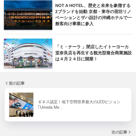
NOT A HOTEL、歴史と未来を象徴する
2ブランドを始動 京都・東寺の宿坊リノ
ベーションとザハ設計の沖縄ホテルで一
般客向け事業に参入
「ミ・ナーラ 」閉店したイトーヨーカ
堂奈良店を再生する観光型複合商業施設
は４月２４日に開業！
前の記事
ギネス認定！地下空間世界最大のLEDビジョン
｢Umeda Me…
次の記事