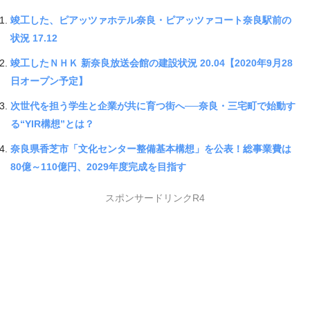
竣工した、ピアッツァホテル奈良・ピアッツァコート奈良駅前の
状況 17.12
竣工したＮＨＫ 新奈良放送会館の建設状況 20.04【2020年9月28
日オープン予定】
次世代を担う学生と企業が共に育つ街へ──奈良・三宅町で始動す
る“YIR構想”とは？
奈良県香芝市「文化センター整備基本構想」を公表！総事業費は
80億～110億円、2029年度完成を目指す
スポンサードリンクR4