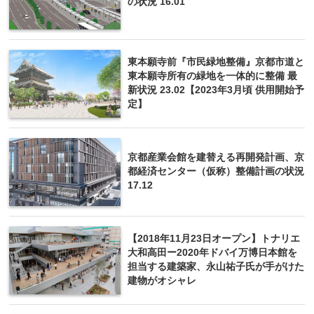
の状況 16.01
東本願寺前『市民緑地整備』京都市道と
東本願寺所有の緑地を一体的に整備 最
新状況 23.02【2023年3月頃 供用開始予
定】
京都産業会館を建替える再開発計画、京
都経済センター（仮称）整備計画の状況
17.12
【2018年11月23日オープン】トナリエ
大和高田ー2020年ドバイ万博日本館を
担当する建築家、永山祐子氏が手がけた
建物がオシャレ