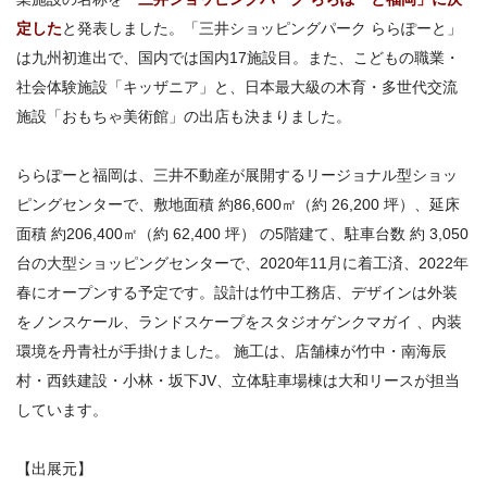
定した
と発表しました。「三井ショッピングパーク ららぽーと」
は九州初進出で、国内では国内17施設目。また、こどもの職業・
社会体験施設「キッザニア」と、日本最大級の木育・多世代交流
施設「おもちゃ美術館」の出店も決まりました。
ららぽーと福岡は、三井不動産が展開するリージョナル型ショッ
ピングセンターで、敷地面積 約86,600㎡（約 26,200 坪）、延床
面積 約206,400㎡（約 62,400 坪） の5階建て、駐車台数 約 3,050
台の大型ショッピングセンターで、2020年11月に着工済、2022年
春にオープンする予定です。設計は竹中工務店、デザインは外装
をノンスケール、ランドスケープをスタジオゲンクマガイ 、内装
環境を丹青社が手掛けました。 施工は、店舗棟が竹中・南海辰
村・西鉄建設・小林・坂下JV、立体駐車場棟は大和リースが担当
しています。
【出展元】