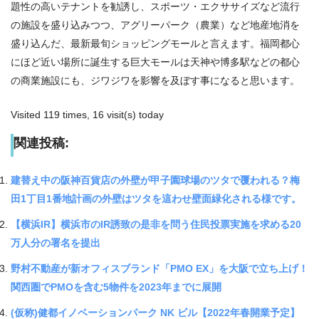
題性の高いテナントを勧誘し、スポーツ・エクササイズなど流行
の施設を盛り込みつつ、アグリーパーク（農業）など地産地消を
盛り込んだ、最新最旬ショッピングモールと言えます。福岡都心
にほど近い場所に誕生する巨大モールは天神や博多駅などの都心
の商業施設にも、ジワジワを影響を及ぼす事になると思います。
Visited 119 times, 16 visit(s) today
関連投稿:
建替え中の阪神百貨店の外壁が甲子園球場のツタで覆われる？梅
田1丁目1番地計画の外壁はツタを這わせ壁面緑化される様です。
【横浜IR】横浜市のIR誘致の是非を問う住民投票実施を求める20
万人分の署名を提出
野村不動産が新オフィスブランド「PMO EX」を大阪で立ち上げ！
関西圏でPMOを含む5物件を2023年までに展開
(仮称)健都イノベーションパーク NK ビル【2022年春開業予定】