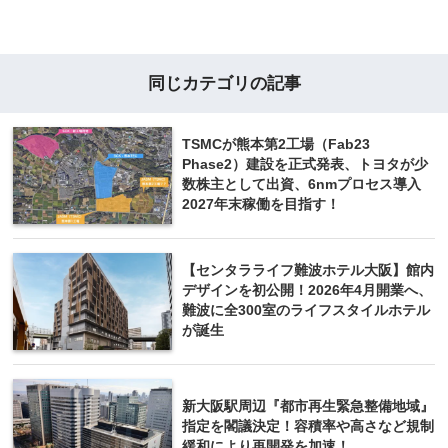
同じカテゴリの記事
TSMCが熊本第2工場（Fab23
Phase2）建設を正式発表、トヨタが少
数株主として出資、6nmプロセス導入
2027年末稼働を目指す！
【センタラライフ難波ホテル大阪】館内
デザインを初公開！2026年4月開業へ、
難波に全300室のライフスタイルホテル
が誕生
新大阪駅周辺『都市再生緊急整備地域』
指定を閣議決定！容積率や高さなど規制
緩和により再開発を加速！