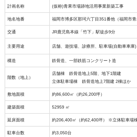
計画名称
(仮称)青果市場跡地活用事業新築工事
地名地番
福岡市博多区那珂六丁目351番他（福岡市
交通
JR鹿児島本線「竹下」駅徒歩9分
主要用途
店舗、遊技場、診療所、駐車場(自動車車庫)
構造
鉄骨造、一部鉄筋コンクリート造
店舗棟 鉄骨造地上5階、地下1階建
階数（地上）
立体駐車場棟 鉄骨造地上7階建 2棟ほか
敷地面積
約86,600㎡（約26,200坪）
建築面積
52959 ㎡
延床面積
約206,400㎡（約62,400坪） ※立体駐車場
駐車台数
約3,050台