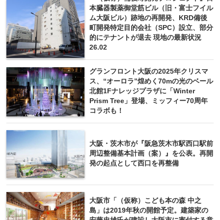
本臓器製薬御堂筋ビル（旧・富士フイル
ム大阪ビル）跡地の再開発、KRD備後
町開発特定目的会社（SPC）設立、部分
的にテナントが退去 現地の最新状況
26.02
グランフロント大阪の2025年クリスマ
ス、“オーロラ”煌めく70mの光のベール
北館1Fナレッジプラザに「Winter
Prism Tree」登場、ミッフィー70周年
コラボも！
大阪・茨木市が『阪急茨木市駅西口駅前
周辺整備基本計画（案）』を公表。再開
発の起点として西口を再整備
大阪市「（仮称）こども本の森 中之
島」は2019年秋の開館予定。建築家の