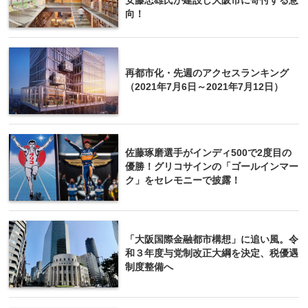
安藤忠雄氏が建設し大阪市に寄付する意
向！
再都市化・先週のアクセスランキング
（2021年7月6日～2021年7月12日）
佐藤琢磨選手がインディ500で2度目の
優勝！グリコサインの「ゴールインマー
ク」をセレモニーで披露！
「大阪国際金融都市構想」に追い風。令
和３年度与党制改正大綱を決定、税優遇
制度整備へ