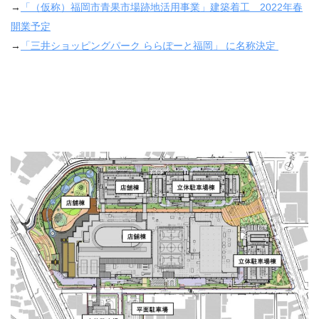
→
「（仮称）福岡市青果市場跡地活用事業」建築着工 2022年春
開業予定
→
「三井ショッピングパーク ららぽーと福岡」 に名称決定