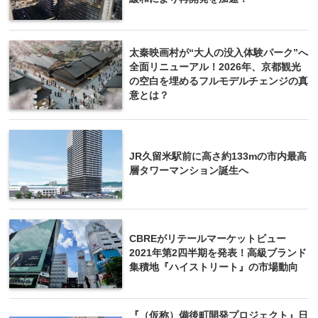
太秦映画村が“大人の没入体験パーク”へ
全面リニューアル！2026年、京都観光
の空白を埋めるフルモデルチェンジの真
意とは？
JR久留米駅前に高さ約133mの市内最高
層タワーマンション誕生へ
CBREがリテールマーケットビュー
2021年第2四半期を発表！高級ブランド
集積地『ハイストリート』の市場動向
『（仮称）備後町開発プロジェクト』日