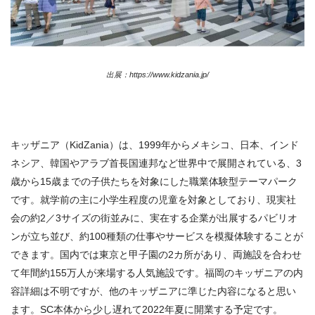
出展：https://www.kidzania.jp/
キッザニア（KidZania）は、1999年からメキシコ、日本、インド
ネシア、韓国やアラブ首長国連邦など世界中で展開されている、
3
歳から
15
歳までの子供たちを対象にした職業体験型テーマパーク
です。就学前の主に小学生程度の児童を対象としており、現実社
会の約
2
／
3
サイズの街並みに、実在する企業が出展するパビリオ
ンが立ち並び、約
100
種類の仕事やサービスを模擬体験することが
できます。国内では東京と甲子園の2カ所があり、両施設を合わせ
て年間約155万人が来場する人気施設です。福岡のキッザニアの内
容詳細は不明ですが、他のキッザニアに準じた内容になると思い
ます。SC本体から少し遅れて
2022
年夏に開業する予定です。