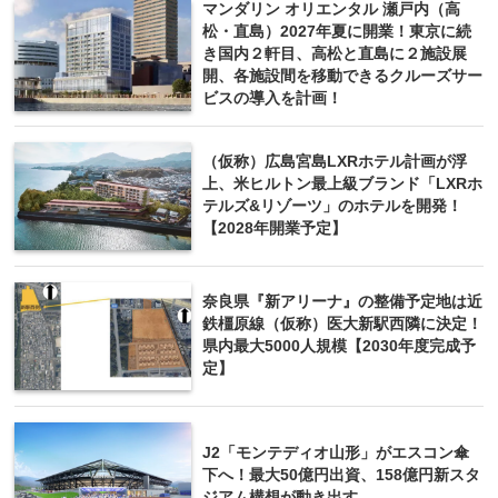
マンダリン オリエンタル 瀬戸内（高
松・直島）2027年夏に開業！東京に続
き国内２軒目、高松と直島に２施設展
開、各施設間を移動できるクルーズサー
ビスの導入を計画！
（仮称）広島宮島LXRホテル計画が浮
上、米ヒルトン最上級ブランド「LXRホ
テルズ&リゾーツ」のホテルを開発！
【2028年開業予定】
奈良県『新アリーナ』の整備予定地は近
鉄橿原線（仮称）医大新駅西隣に決定！
県内最大5000人規模【2030年度完成予
定】
J2「モンテディオ山形」がエスコン傘
下へ！最大50億円出資、158億円新スタ
ジアム構想が動き出す