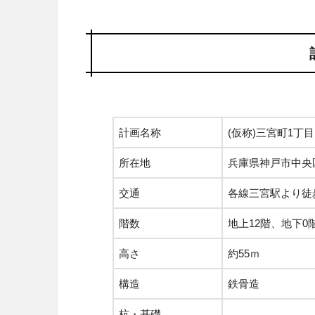
計画名称
(仮称)三宮町1丁
所在地
兵庫県神戸市中央区
交通
各線三宮駅より徒
階数
地上12階、地下0
高さ
約55ｍ
構造
鉄骨造
杭・基礎