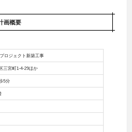
計画概要
目プロジェクト新築工事
三宮町1-4-29ほか
歩5分
階