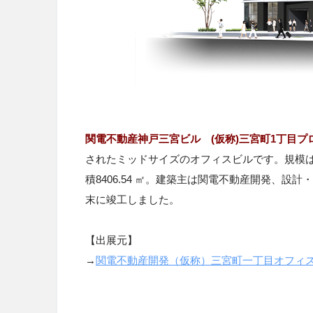
関電不動産神戸三宮ビル (仮称)三宮町1丁目
されたミッドサイズのオフィスビルです。規模は、地
積8406.54 ㎡。建築主は関電不動産開発、設計・
末に竣工しました。
【出展元】
→
関電不動産開発（仮称）三宮町一丁目オフィ