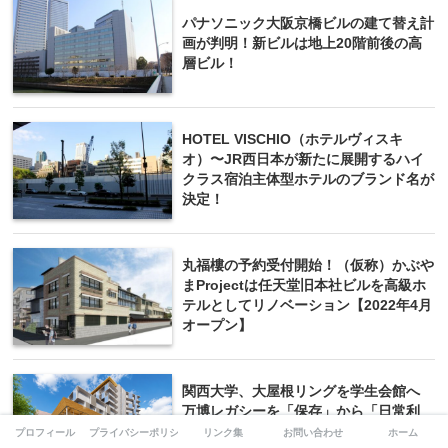
パナソニック大阪京橋ビルの建て替え計
画が判明！新ビルは地上20階前後の高
層ビル！
HOTEL VISCHIO（ホテルヴィスキ
オ）〜JR西日本が新たに展開するハイ
クラス宿泊主体型ホテルのブランド名が
決定！
丸福樓の予約受付開始！（仮称）かぶや
まProjectは任天堂旧本社ビルを高級ホ
テルとしてリノベーション【2022年4月
オープン】
関西大学、大屋根リングを学生会館へ
万博レガシーを「保存」から「日常利
用」へ。老朽化対策、学生交流、循環経
プロフィール
プライバシーポリシー
リンク集
お問い合わせ
ホーム