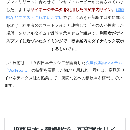
プレスリリースに合わせてコンセプトムービーが公開されていま
した。まずは
サイネージモニタを利用した可変案内サイン
。
鶴橋
駅などでテストされていたアレ
です。うめきた新駅では更に進化
を遂げ、利用者のスマートフォンと連携して「その人が検索した
場所」をリアルタイムで反映表示させる仕組みで、
利用者がディ
スプレイに近づいたタイミングで、行き案内をダイナミック表示
する
ものです。
この技術は、ＪＲ西日本テクシアが開発した
次世代案内システム
「Walkree…」
の技術を応用した物だと思われ、同社は、高見沢サ
イバネティクス社と協業して、病院などへの横展開を構想してい
ます。