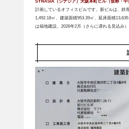
SYNASIA（シナジア）大阪本町ビル（仮称・中
計画しているオフィスビルです。新ビルは、鉄骨造
1,492.18㎡、建築面積953.39㎡、延床面積
は福地建設。2026年2月（さらに遅れる見込み）