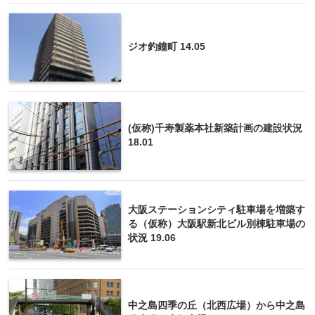
ジオ釣鐘町 14.05
(仮称)千寿製薬本社新築計画の建設状況
18.01
大阪ステーションシティ駐車場を増築す
る（仮称）大阪駅新北ビル別棟駐車場の
状況 19.06
中之島四季の丘（北西広場）から中之島