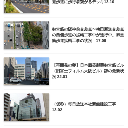
遊歩道に歩行者繋がるデッキ13.10
御堂筋の阪神前交差点〜梅田新道交差点
の西側歩道の拡幅工事中が進行中。御堂
筋歩道拡幅工事の状況 17.09
【再開発の卵】日本臓器製薬御堂筋ビル
（旧富士フィルム大阪ビル）跡の最新状
況 22.01
（仮称）毎日放送本社新館建設工事
13.02