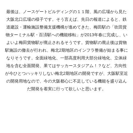
最後は、ノースゲートビルディングの１１階、風の広場から見た
大阪北口広場の様子です。そう言えば、先日の報道によると、鉄
道建設・運輸施設整備支援機構が進めてきた、梅田駅の「吹田貨
物ターミナル駅・百済駅への機能移転」が2013年春に完成し、い
よいよ梅田貨物駅が廃止されるそうです。貨物駅の廃止後は貨物
駅施設の撤去が行われ、梅北2期地区のインフラ整備が始まる事に
なりそうです。全面緑地化、一部高度利用大部分緑地化、立体緑
地を含む全面開発、果てはサッカースタジアム！？など、方向性
が今ひとつハッキリしない梅北2期地区の開発ですが、大阪駅至近
の開発用地なので、今の大阪都心に不足している機能を盛り込ん
だ開発を着実に行って欲しいと思います。