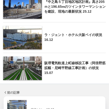
『中之島５丁目地区地区計画』高さ205
ｍと196.65mのツインタワーマンション
を建設、現地の最新状況 25.12
ラ・ジェント・ホテル大阪ベイの状況
16.12
阪堺電気軌道上町線移設工事（阿倍野筋
拡幅・尼崎平野線工事計画）の状況
15.07
前の記事