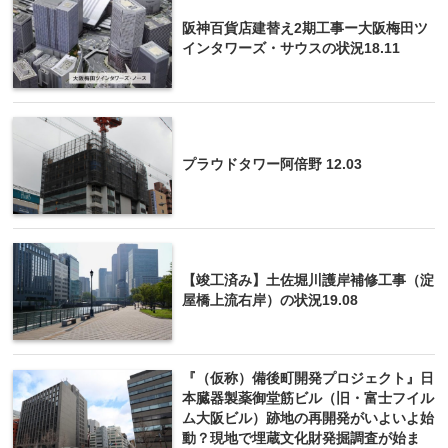
阪神百貨店建替え2期工事ー大阪梅田ツ
インタワーズ・サウスの状況18.11
プラウドタワー阿倍野 12.03
【竣工済み】土佐堀川護岸補修工事（淀
屋橋上流右岸）の状況19.08
『（仮称）備後町開発プロジェクト』日
本臓器製薬御堂筋ビル（旧・富士フイル
ム大阪ビル）跡地の再開発がいよいよ始
動？現地で埋蔵文化財発掘調査が始ま