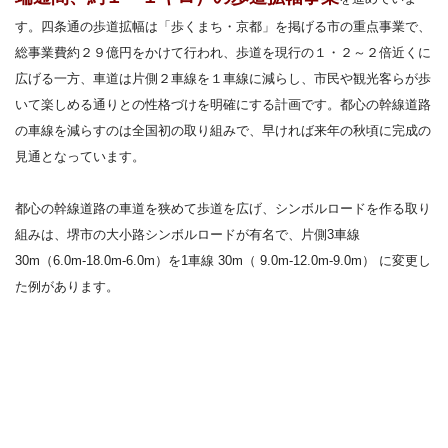
す。四条通の歩道拡幅は「歩くまち・京都」を掲げる市の重点事業で、
総事業費約２９億円をかけて行われ、歩道を現行の１・２～２倍近くに
広げる一方、車道は片側２車線を１車線に減らし、市民や観光客らが歩
いて楽しめる通りとの性格づけを明確にする計画です。都心の幹線道路
の車線を減らすのは全国初の取り組みで、早ければ来年の秋頃に完成の
見通となっています。
都心の幹線道路の車道を狭めて歩道を広げ、シンボルロードを作る取り
組みは、堺市の大小路シンボルロードが有名で、片側3車線
30m（6.0m-18.0m-6.0m）を1車線 30m（ 9.0m-12.0m-9.0m） に変更し
た例があります。