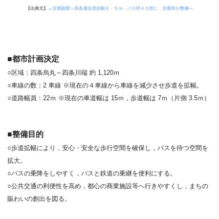
【出典元】
→京都新聞＞四条通歩道拡幅６・５ｍ、バス停４カ所に 京都市が整備へ
■都市計画決定
○区域：四条烏丸～四条川端 約 1,120ｍ
○車線の数：2 車線 ※現在の４車線から車線を減少させ歩道を拡幅。
○道路幅員：22ｍ ※現在の車道幅は 15ｍ，歩道幅は 7ｍ（片側 3.5ｍ）
■整備目的
○歩道拡幅により，安心・安全な歩行空間を確保し，バスを待つ空間を
拡大。
○バスの乗降をしやすく，バスと鉄道の乗継を便利にする。
○公共交通の利便性を高め，都心の商業施設等へ行きやすくし，まちの
賑わいの創出を図る。