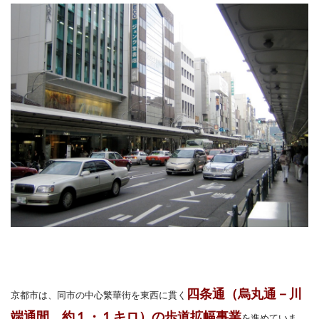
四条通（烏丸通－川
京都市は、同市の中心繁華街を東西に貫く
端通間、約１・１キロ）の歩道拡幅事業
を進めていま