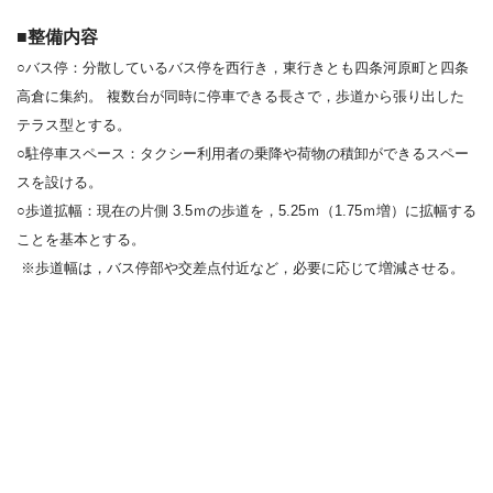
■整備内容
○バス停：分散しているバス停を西行き，東行きとも四条河原町と四条
高倉に集約。
複数台が同時に停車できる長さで，歩道から張り出した
テラス型とする。
○駐停車スペース：タクシー利用者の乗降や荷物の積卸ができるスペー
スを設ける。
○歩道拡幅：現在の片側 3.5ｍの歩道を，5.25ｍ（1.75ｍ増）に拡幅する
ことを基本とする。
※歩道幅は，バス停部や交差点付近など，必要に応じて増減させる。