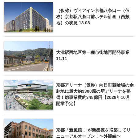
（仮称）ヴィアイン京都八条口ー（仮
称）京都駅八条口前ホテル計画（西敷
地）の状況 18.08
大津駅西地区第一種市街地再開発事業
11.11
京都アリーナ（仮称）向日町競輪場の余
剰地に最大約9300席の新アリーナを整
備！総事業費約348億円【2028年10月
開業予定】
京都「新風館 」が新築棟を増築してリ
ニューアルオープン！〜外観編〜