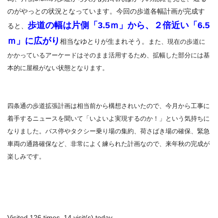
のがやっとの状況となっています。今回の歩道各幅計画が完成す
歩道の幅は片側「3.5ｍ」から、２倍近い「6.5
ると、
ｍ」に広がり
相当なゆとりが生まれそう。
また、現在の歩道に
かかっているアーケードはそのまま活用するため、拡幅した部分には基
本的に屋根がない状態となります。
四条通の歩道拡張計画は相当前から構想されいたので、今月から工事に
着手するニュースを聞いて「いよいよ実現するのか！」という気持ちに
なりました。バス停やタクシー乗り場の集約、荷さばき場の確保、緊急
車両の通路確保など、非常によく練られた計画なので、来年秋の完成が
楽しみです。
Visited 126 times, 14 visit(s) today