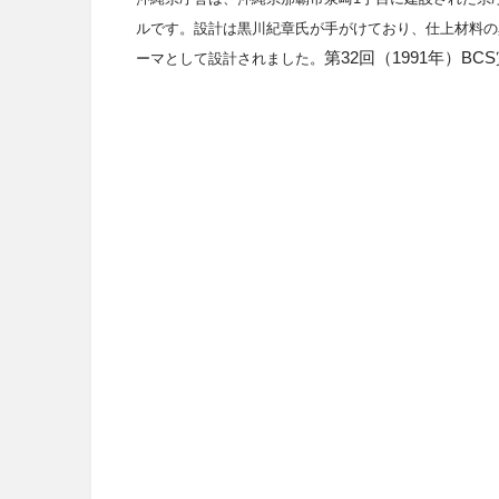
ルです。設計は黒川紀章氏が手がけており、
仕上材料の
第
32
回（
1991
年）
BCS
ーマとして設計されました。