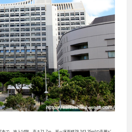
舎で、地上14階、高さ71.7ｍ、延べ床面積
78,243.25m²
の高層ビ