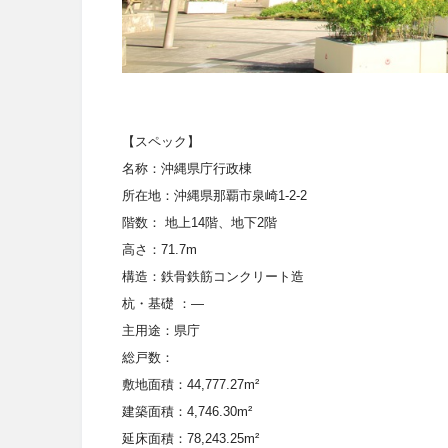
【スペック】
名称：
沖縄県庁行政棟
所在地：沖縄県那覇市泉崎
1-2-2
階数：
地上
14
階、地下
2
階
高さ：
71.7m
構造
：鉄骨
鉄筋コンクリート造
杭・基礎
：
—
主用途：
県庁
総戸数：
敷地面積
：
44,777.27m²
建築面積
：
4,746.30m²
延床面積
：
78,243.25m²