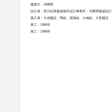
建築主：
沖縄県
設計者：
黒川紀章建築都市設計事務所・沖縄県建築設計
施工者：
大成建設、間組、国場組、大城組、大晋建設、
着工：
1986
年
竣工：
1990
年