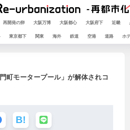
再開発の卵
大阪万博
大阪都心
大阪府下
近畿
心
東京都下
関東
海外
鉄道
空港
道路
ホ
衛門町モータープール」が解体されコ