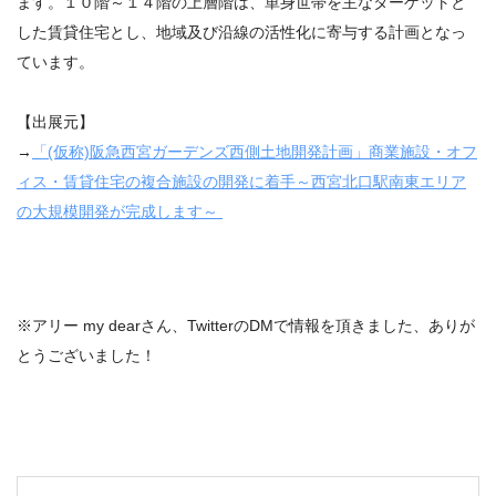
ます。１０階～１４階の上層階は、単身世帯を主なターゲットと
した賃貸住宅とし、地域及び沿線の活性化に寄与する計画となっ
ています。
【出展元】
→
「(仮称)阪急西宮ガーデンズ西側土地開発計画」商業施設・オフ
ィス・賃貸住宅の複合施設の開発に着手～西宮北口駅南東エリア
の大規模開発が完成します～
※
アリー
my dear
さん、
Twitter
の
DM
で情報を頂きました、ありが
とうございました！