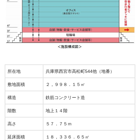
所在地
兵庫県西宮市高松町544他（地番）
敷地面積
２，９９８．１５㎡
構造
鉄筋コンクリート造
階数
地上１４階
高さ
５７．７５ｍ
延床面積
１８，３３６．６５㎡