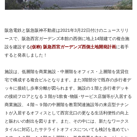
阪急電鉄と阪急阪神不動産は2021年3月22日付けのニュースリリ
ースで、阪急西宮ガーデンズ本館の西側に地上14階建ての複合施
設を建設する
(仮称) 阪急西宮ガーデンズ西側土地開発計画
に着手
すると発表しました！
施設は、低層階を商業施設・中層階をオフィス・上層階を賃貸住
宅で構成する複合ビルとなります。また3階部分で既存の歩行者デ
ッキに接続し歩車分離が図られます。施設の１階と歩行者デッキ
の接続フロアとなる 3 階が1飲食･物販･サービス店舗等が入居する
商業施設、４階～９階の中層階を教育関連施設等の来店型テナン
トが入居するオフィスとして西宮北口の更なる生活利便性の向上
と賑わいの創出を図ります。また、その中には、新たなワークス
タイルに対応したサテライトオフィスについても検討を進めてい