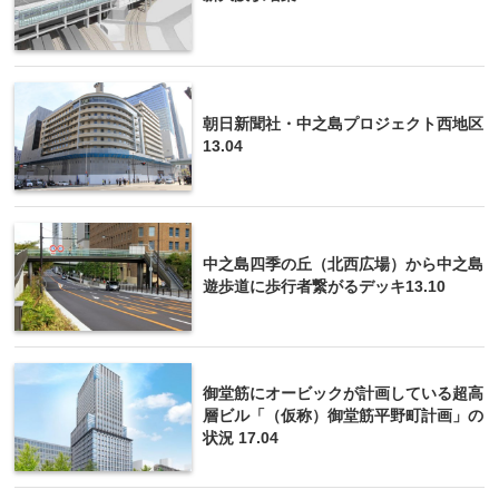
朝日新聞社・中之島プロジェクト西地区
13.04
中之島四季の丘（北西広場）から中之島
遊歩道に歩行者繋がるデッキ13.10
御堂筋にオービックが計画している超高
層ビル「（仮称）御堂筋平野町計画」の
状況 17.04