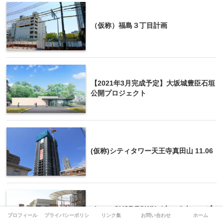
（仮称）福島３丁目計画
【2021年3月完成予定】大坂城豊臣石垣
公開プロジェクト
(仮称)シティタワー天王寺真田山 11.06
abeno CUSE TOWN（あべのキューズ
プロフィール
プライバシーポリシー
リンク集
お問い合わせ
ホーム
タウン）11.03