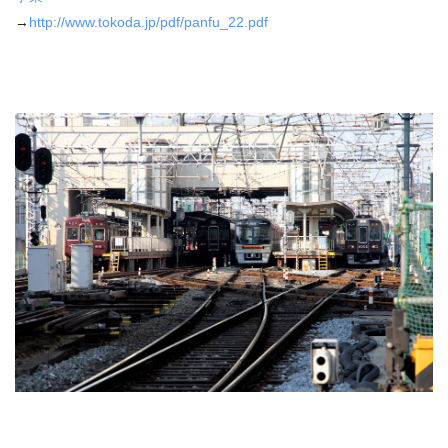
→
http://www.tokoda.jp/pdf/panfu_22.pdf