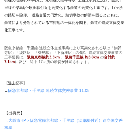
都線の淡路駅を中心に、京都線の崇禅寺駅~上新庄駅付近及び、阪急千
里線の柴島駅~吹田駅付近を高架化する鉄道の高架化工事です。17ヶ所
の踏切を除却、 道路交通の円滑化、踏切事故の解消を図るとともに、
鉄道により分断されている市街地の一体化を図る、鉄道の連続立体交差
化工事です。
阪急京都線・千里線-連続立体交差事業により高架化される駅は「崇禅
寺駅」「淡路駅」「柴島駅」「下新庄駅」の4駅。連続立体交差事業の
工事延長は、
阪急京都線約3.3km
、
阪急千里線 約3.8km
の
合計約
7.1km
に及び、途中 17ヶ所の踏切が除却されます。
【過去記事】
阪急京都線・千里線-連続立体交差事業 11.08
→
【出典元】
→
大阪市HP＞阪急電鉄京都線・千里線（淡路駅付近）連立体交差
事業