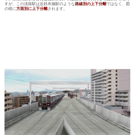
すが、この淡路駅は近鉄布施駅のような
路線別の上下分離
ではなく、図
の様に
方面別に上下分離
されます。