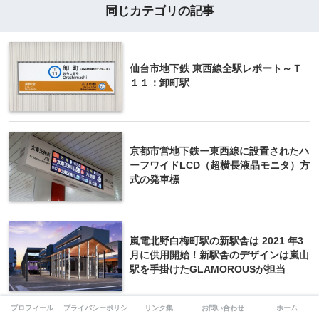
同じカテゴリの記事
仙台市地下鉄 東西線全駅レポート～Ｔ
１１：卸町駅
京都市営地下鉄ー東西線に設置されたハ
ーフワイドLCD（超横長液晶モニタ）方
式の発車標
嵐電北野白梅町駅の新駅舎は 2021 年3
月に供用開始！新駅舎のデザインは嵐山
駅を手掛けたGLAMOROUSが担当
プロフィール
プライバシーポリシー
リンク集
お問い合わせ
ホーム