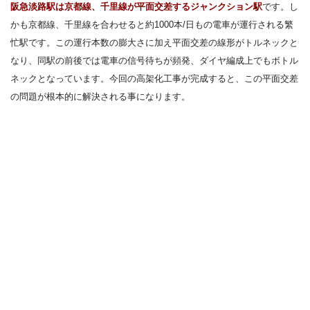
阪急淡路駅は京都線、千里線が平面交差するジャンクション駅
です。し
かも京都線、千里線を合わせると約1000本/日もの電車が運行される繁
忙駅です。この運行本数の膨大さに加え平面交差の線形がトルネックと
なり、同駅の前後では電車の信号待ちが頻発、ダイヤ編成上でもボトル
ネックとなっています。今回の高架化工事が完成すると、この平面交差
の問題が根本的に解決される事になります。