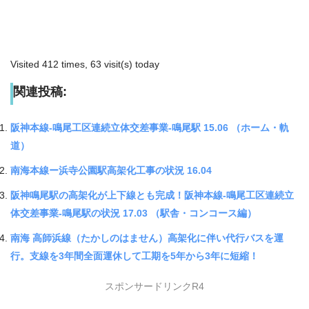
Visited 412 times, 63 visit(s) today
関連投稿:
阪神本線-鳴尾工区連続立体交差事業-鳴尾駅 15.06 （ホーム・軌
道）
南海本線ー浜寺公園駅高架化工事の状況 16.04
阪神鳴尾駅の高架化が上下線とも完成！阪神本線-鳴尾工区連続立
体交差事業-鳴尾駅の状況 17.03 （駅舎・コンコース編）
南海 高師浜線（たかしのはません）高架化に伴い代行バスを運
行。支線を3年間全面運休して工期を5年から3年に短縮！
スポンサードリンクR4