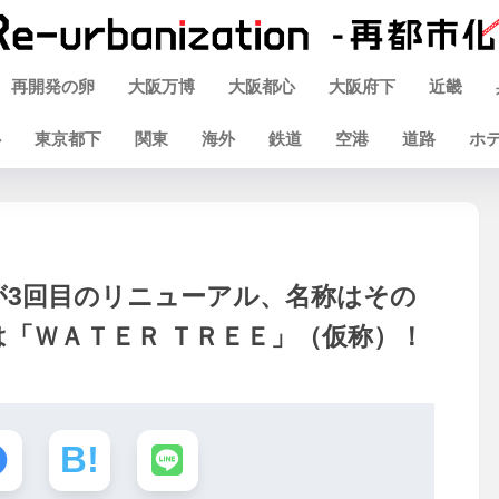
再開発の卵
大阪万博
大阪都心
大阪府下
近畿
心
東京都下
関東
海外
鉄道
空港
道路
ホ
場が3回目のリニューアル、名称はその
「ＷＡＴＥＲ ＴＲＥＥ」（仮称）！