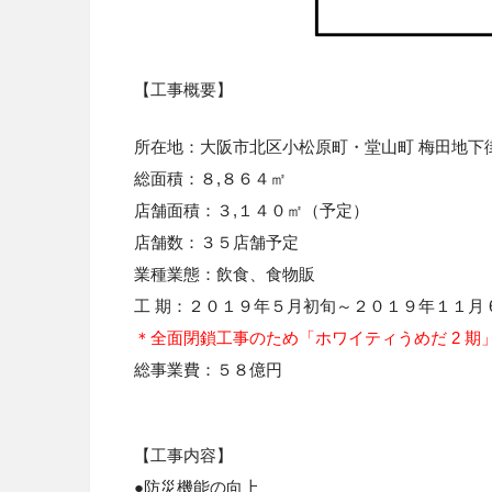
【工事概要】
所在地：大阪市北区小松原町・堂山町 梅田地下
総面積：８
,
８６４㎡
店舗面積：３
,
１４０㎡（予定）
店舗数：３５店舗予定
業種業態：飲食、食物販
工 期：２０１９年５月初旬～２０１９年１１月
＊全面閉鎖工事のため「ホワイティうめだ
2
期
総事業費：５８億円
【工事内容】
●
防災機能の向上