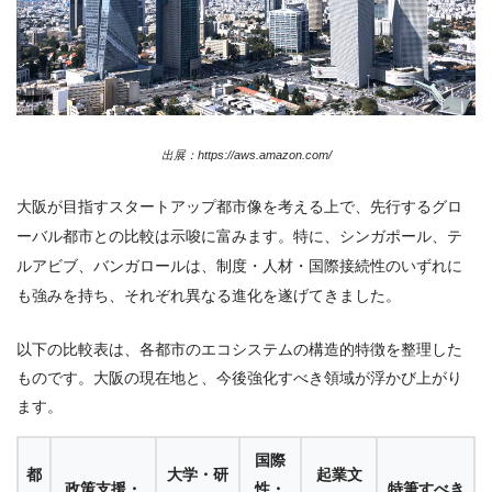
出展：https://aws.amazon.com/
大阪が目指すスタートアップ都市像を考える上で、先行するグロ
ーバル都市との比較は示唆に富みます。特に、シンガポール、テ
ルアビブ、バンガロールは、制度・人材・国際接続性のいずれに
も強みを持ち、それぞれ異なる進化を遂げてきました。
以下の比較表は、各都市のエコシステムの構造的特徴を整理した
ものです。大阪の現在地と、今後強化すべき領域が浮かび上がり
ます。
国際
都
大学・研
起業文
政策支援・
性・
特筆すべき