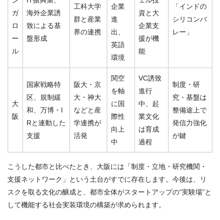
ン
IT振興策、
ェル投
工科大学
企業
「インドの
ガ
海外企業誘
資と大
群と産業
進
シリコンバ
ロ
致による基
企業支
界の連携
出、
レー」
ー
盤形成
援が機
英語
ル
能
環境
関空
VC誘致
国家戦略特
阪大・京
制度・研
を軸
進行
区、規制緩
大・神大
究・基盤は
大
に国
中、起
和、万博・I
などと産
整備途上で
阪
際性
業文化
Rと連動した
学連携が
発信力強化
向上
は育成
支援
活発
が鍵
中
過程
こうした都市と比べたとき、大阪には「制度・立地・研究機関・
支援ネットワーク」という土台がすでに存在します。今後は、リ
スクを取る文化の醸成と、都市全体がスタートアップの“実験場”と
して機能する社会実装環境の構築が求められます。