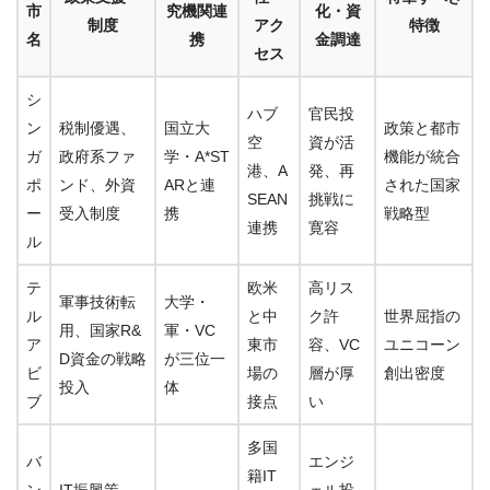
市
究機関連
化・資
制度
アク
特徴
名
携
金調達
セス
シ
ハブ
官民投
ン
税制優遇、
国立大
政策と都市
空
資が活
ガ
政府系ファ
学・A*ST
機能が統合
港、A
発、再
ポ
ンド、外資
ARと連
された国家
SEAN
挑戦に
ー
受入制度
携
戦略型
連携
寛容
ル
テ
欧米
高リス
軍事技術転
大学・
ル
と中
ク許
世界屈指の
用、国家R&
軍・VC
ア
東市
容、VC
ユニコーン
D資金の戦略
が三位一
ビ
場の
層が厚
創出密度
投入
体
ブ
接点
い
多国
バ
エンジ
籍IT