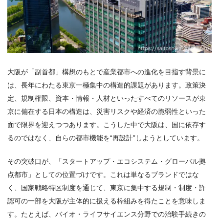
大阪が「副首都」構想のもとで産業都市への進化を目指す背景に
は、長年にわたる東京一極集中の構造的課題があります。政策決
定、規制権限、資本・情報・人材といったすべてのリソースが東
京に偏在する日本の構造は、災害リスクや経済の脆弱性といった
面で限界を迎えつつあります。こうした中で大阪は、国に依存す
るのではなく、自らの都市機能を“再設計”しようとしています。
その突破口が、「スタートアップ・エコシステム・グローバル拠
点都市」としての位置づけです。これは単なるブランドではな
く、国家戦略特区制度を通じて、東京に集中する規制・制度・許
認可の一部を大阪が主体的に扱える枠組みを得たことを意味しま
す。たとえば、バイオ・ライフサイエンス分野での治験手続きの