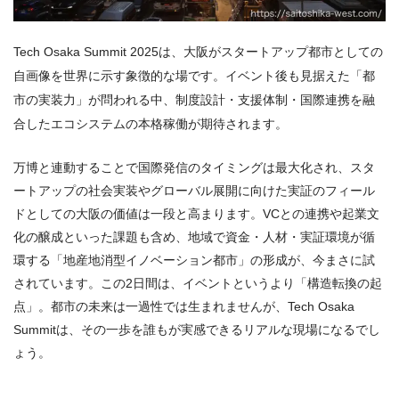
Tech Osaka Summit 2025は、大阪がスタートアップ都市としての
自画像を世界に示す象徴的な場です。イベント後も見据えた「都
市の実装力」が問われる中、制度設計・支援体制・国際連携を融
合したエコシステムの本格稼働が期待されます。
万博と連動することで国際発信のタイミングは最大化され、スタ
ートアップの社会実装やグローバル展開に向けた実証のフィール
ドとしての大阪の価値は一段と高まります。VCとの連携や起業文
化の醸成といった課題も含め、地域で資金・人材・実証環境が循
環する「地産地消型イノベーション都市」の形成が、今まさに試
されています。この2日間は、イベントというより「構造転換の起
点」。都市の未来は一過性では生まれませんが、Tech Osaka
Summitは、その一歩を誰もが実感できるリアルな現場になるでし
ょう。