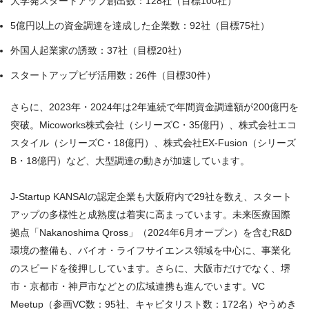
大学発スタートアップ創出数：128社（目標100社）
5億円以上の資金調達を達成した企業数：92社（目標75社）
外国人起業家の誘致：37社（目標20社）
スタートアップビザ活用数：26件（目標30件）
さらに、2023年・2024年は2年連続で年間資金調達額が200億円を
突破。Micoworks株式会社（シリーズC・35億円）、株式会社エコ
スタイル（シリーズC・18億円）、株式会社EX-Fusion（シリーズ
B・18億円）など、大型調達の動きが加速しています。
J-Startup KANSAIの認定企業も大阪府内で29社を数え、スタート
アップの多様性と成熟度は着実に高まっています。未来医療国際
拠点「Nakanoshima Qross」（2024年6月オープン）を含むR&D
環境の整備も、バイオ・ライフサイエンス領域を中心に、事業化
のスピードを後押ししています。さらに、大阪市だけでなく、堺
市・京都市・神戸市などとの広域連携も進んでいます。VC
Meetup（参画VC数：95社、キャピタリスト数：172名）やうめき