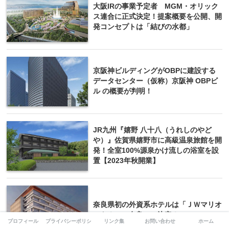
大阪IRの事業予定者 MGM・オリック
ス連合に正式決定！提案概要を公開、開
発コンセプトは「結びの水都」
京阪神ビルディングがOBPに建設する
データセンター（仮称）京阪神 OBPビ
ル の概要が判明！
JR九州『嬉野 八十八（うれしのやど
や）』佐賀県嬉野市に高級温泉旅館を開
発！全室100%源泉かけ流しの浴室を設
置【2023年秋開業】
奈良県初の外資系ホテルは「ＪＷマリオ
ットホテル奈良」に決定！
プロフィール
プライバシーポリシー
リンク集
お問い合わせ
ホーム