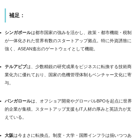
補足：
シンガポール
は都市国家の強みを活かし、政策・都市機能・税制
が一体化された世界有数のスタートアップ拠点。特に外資誘致に
強く、ASEAN進出のゲートウェイとして機能。
テルアビブ
は、少数精鋭の研究成果をビジネスに転換する技術商
業化力に優れており、国家の危機管理体制もベンチャー文化に寄
与。
バンガロール
は、オフショア開発やグローバルBPOを起点に世界
的企業が集積。スタートアップ支援もIT人材の厚みと英語力が支
えている。
大阪
は今まさに転換点。制度・大学・国際インフラは揃いつつあ