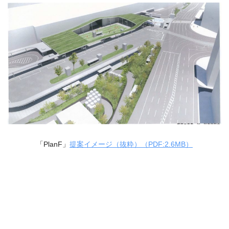
「PlanF」
提案イメージ（抜粋）（PDF:2.6MB）