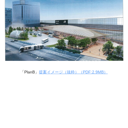
「PlanB」
提案イメージ（抜粋）（PDF:2.9MB）