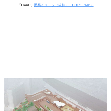
「PlanD」
提案イメージ（抜粋）（PDF:1.7MB）