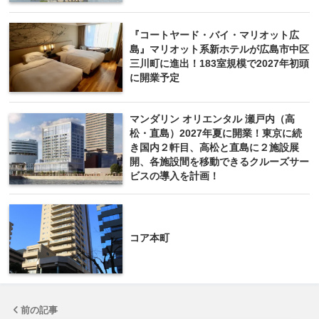
『コートヤード・バイ・マリオット広
島』マリオット系新ホテルが広島市中区
三川町に進出！183室規模で2027年初頭
に開業予定
マンダリン オリエンタル 瀬戸内（高
松・直島）2027年夏に開業！東京に続
き国内２軒目、高松と直島に２施設展
開、各施設間を移動できるクルーズサー
ビスの導入を計画！
コア本町
前の記事