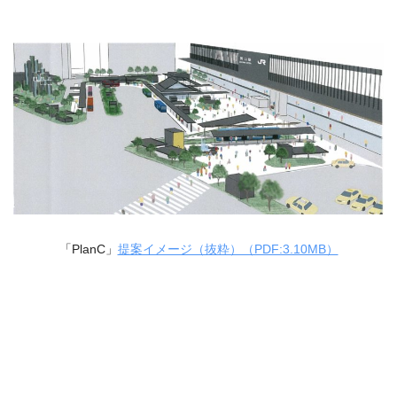
「PlanC」
提案イメージ（抜粋）（PDF:3.10MB）