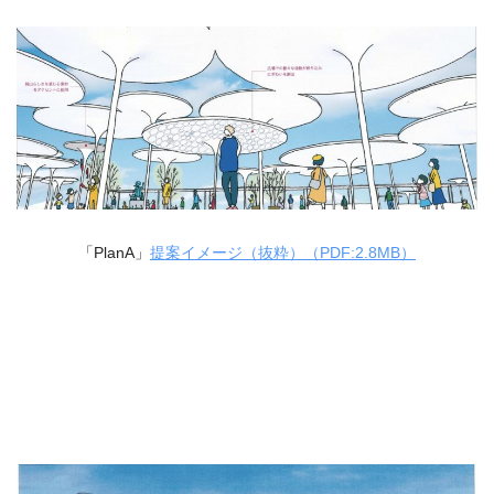
「PlanA」
提案イメージ（抜粋）（PDF:2.8MB）