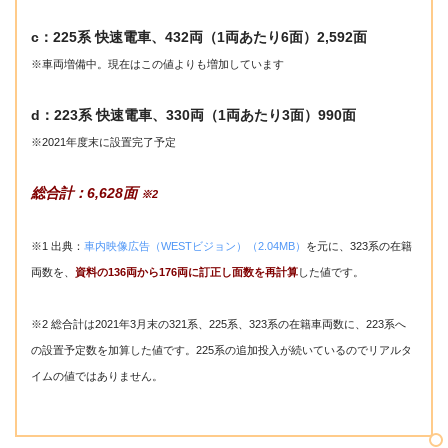
c：225系 快速電車、432両（1両あたり6面）2,592面
※車両増備中。現在はこの値よりも増加しています
d：223系 快速電車、330両（1両あたり3面）990面
※2021年度末に設置完了予定
総合計：6,628面
※2
※1 出典：
車内映像広告
（
WEST
ビジョン）（
2.04MB
）
を元に、323系の在籍
両数を、
資料の136両から176両に訂正し面数を再計算
した値です。
※2 総合計は2021年3月末の321系、225系、323系の在籍車両数に、223系へ
の設置予定数を加算した値です。225系の追加投入が続いているのでリアルタ
イムの値ではありません。