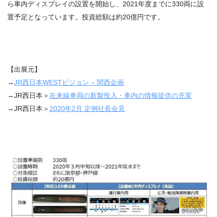
ら車内ディスプレイの設置を開始し、2021年度までに330両に設
置予定となっています。投資総額は約20億円です。
【出展元】
→
JR
西日本
WEST
ビジョン
–
関西企画
→JR西日本＞
在来線車両の新製投入・車内の情報提供の充実
→JR西日本＞
2020
年
2
月 定例社長会見