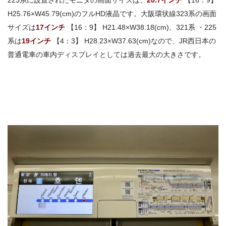
223系に設置されたモニタの画面サイズは、
20.7
インチ
【
16
：
9
】
H25.76×W45.79(cm)のフルHD液晶です。
大阪環状線
323
系の画面
サイズは
17
インチ
【
16
：
9
】
H21.48×W38.18(cm)
、
321
系
・
225
系は
19
インチ
【
4
：
3
】
H28.23×W37.63(cm)なので、JR西日本の
普通電車の車内ディスプレイとしては過去最大の大きさです。