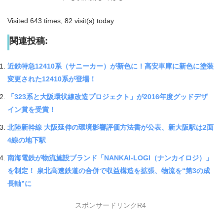
Visited 643 times, 82 visit(s) today
関連投稿:
近鉄特急12410系（サニーカー）が新色に！高安車庫に新色に塗装
変更された12410系が登場！
「323系と大阪環状線改造プロジェクト」が2016年度グッドデザ
イン賞を受賞！
北陸新幹線 大阪延伸の環境影響評価方法書が公表、新大阪駅は2面
4線の地下駅
南海電鉄が物流施設ブランド「NANKAI-LOGI（ナンカイロジ）」
を制定！ 泉北高速鉄道の合併で収益構造を拡張、物流を“第3の成
長軸”に
スポンサードリンクR4