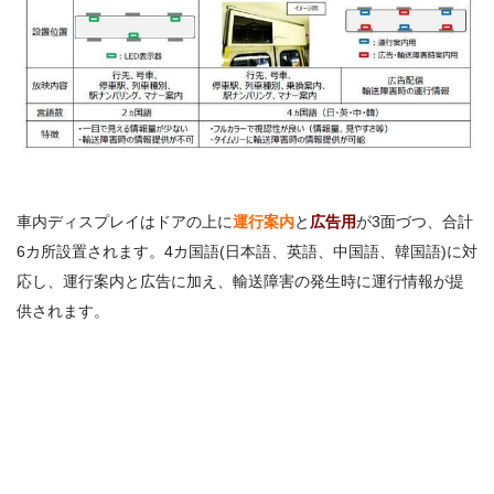
車内ディスプレイはドアの上に
運行案内
と
広告用
が3面づつ、合計
6カ所設置されます。4カ国語(日本語、英語、中国語、韓国語)に対
応し、運行案内と広告に加え、輸送障害の発生時に運行情報が提
供されます。