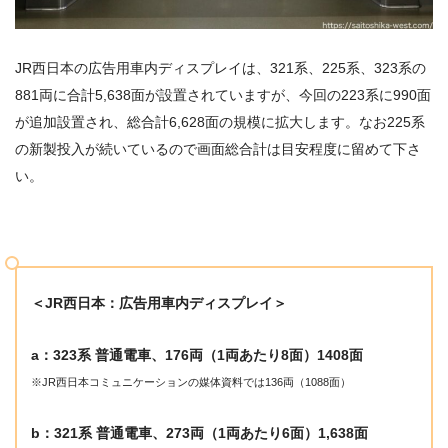
JR西日本の広告用車内ディスプレイは、321系、225系、323系の
881両に合計5,638面が設置されていますが、今回の223系に990面
が追加設置され、総合計6,628面の規模に拡大します。なお225系
の新製投入が続いているので画面総合計は目安程度に留めて下さ
い。
＜JR西日本：広告用車内ディスプレイ＞
a：323
系 普通電車、
176
両（
1
両あたり
8
面）
1408
面
※JR西日本コミュニケーションの媒体資料では136両（1088面）
b：321系 普通電車、273両（1両あたり6面）1,638面