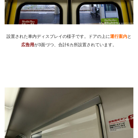
設置された車内ディスプレイの様子です。ドアの上に
運行案内
と
広告用
が3面づつ、合計6カ所設置されています。