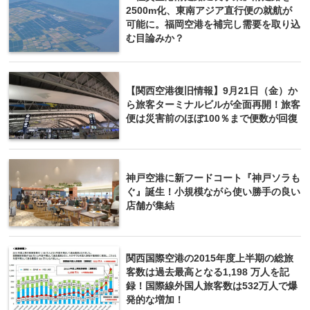
2500m化、東南アジア直行便の就航が
可能に。福岡空港を補完し需要を取り込
む目論みか？
【関西空港復旧情報】9月21日（金）か
ら旅客ターミナルビルが全面再開！旅客
便は災害前のほぼ100％まで便数が回復
神戸空港に新フードコート『神戸ソラも
ぐ』誕生！小規模ながら使い勝手の良い
店舗が集結
関西国際空港の2015年度上半期の総旅
客数は過去最高となる1,198 万人を記
録！国際線外国人旅客数は532万人で爆
発的な増加！