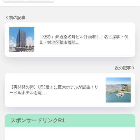
前の記事
（仮称）錦通桑名町ビル計画着工！名古屋駅・伏
見・栄地区都市機能…
次の記事
【再開発の卵】USJ近くに巨大ホテルが誕生！リ
ーベルホテルを遥…
スポンサードリンクR1