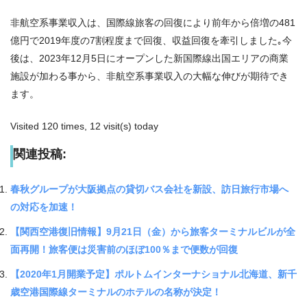
非航空系事業収入は、国際線旅客の回復により前年から倍増の481
億円で2019年度の7割程度まで回復、収益回復を牽引しました｡今
後は、2023年12月5日にオープンした新国際線出国エリアの商業
施設が加わる事から、非航空系事業収入の大幅な伸びが期待でき
ます。
Visited 120 times, 12 visit(s) today
関連投稿:
春秋グループが大阪拠点の貸切バス会社を新設、訪日旅行市場へ
の対応を加速！
【関西空港復旧情報】9月21日（金）から旅客ターミナルビルが全
面再開！旅客便は災害前のほぼ100％まで便数が回復
【2020年1月開業予定】ポルトムインターナショナル北海道、新千
歳空港国際線ターミナルのホテルの名称が決定！