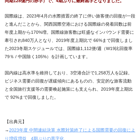
同期128億円の赤字）で、4期ぶりに最終黒字となりました。
国際線は、2023年4月の水際措置の終了に伴い旅客便の回復が一段
と進んだことから、関西国際空港における国際線の発着回数は前
年度上期から170%増。国際線旅客数は旺盛なインバウンド需要に
牽引され840万人となり、2019年度上期比で 66%まで回復しまし
た2023冬期スケジュールでは、国際線1,112便/週（W19比回復率
79％ / 中国除く105%）を計画しています。
国内線は高水準を維持しており、3空港合計で1,258万人を記録。
ビジネス需要の回復が遅緩傾向にあるものの、安定的な旅客流動
と全国旅行支援等の需要喚起施策にも支えられ、2019年度上期比
で 92%まで回復しました。
【出典元】
→
2023年度 中間連結決算 水際対策終了による国際需要の回復によ
り増収増益 4期ぶりの黒字化