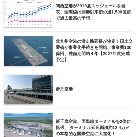
関西空港が2019夏スケジュールを発
表、国際線は開港以来初の週1,500便超
で過去最高の予想！
北九州空港の滑走路延長が決定！国土交
通省が事業化手続きを開始、事業費130
億円、整備期間約４年【2027年度完成
予定】
伊丹空港
新千歳空港、国際線ターミナルを2倍に
拡張、 ターミナル延床面積約12.4万㎡
の本格的な国際空港に大進化！