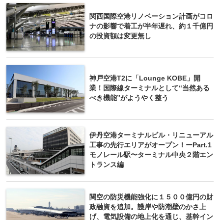
関西国際空港リノベーション計画がコロ
ナの影響で着工が半年遅れ、約１千億円
の投資額は変更無し
神戸空港T2に「Lounge KOBE」開
業！国際線ターミナルとして“当然ある
べき機能”がようやく整う
伊丹空港ターミナルビル・リニューアル
工事の先行エリアがオープン！ーPart.1
モノレール駅〜ターミナル中央２階エン
トランス編
関空の防災機能強化に１５００億円の財
政融資を追加。護岸や防潮壁のかさ上
げ、電気設備の地上化を通じ、基幹イン