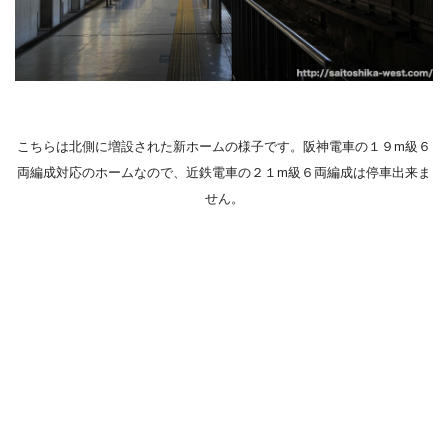
こちらは北側に増設された新ホームの様子です。阪神電車の１９m級６
両編成対応のホームなので、近鉄電車の２１m級６両編成は停車出来ま
せん。