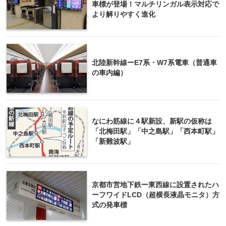
車標が登場！マルチリンガル表示対応で
より解りやすく進化
北陸新幹線ーE7系・W7系電車（普通車
の車内編）
なにわ筋線に４駅新設、新駅の仮称は
「北梅田駅」「中之島駅」「西本町駅」
「新難波駅」
京都市営地下鉄ー東西線に設置されたハ
ーフワイドLCD（超横長液晶モニタ）方
式の発車標