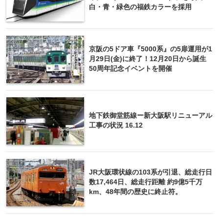
白・青・緑色の福鉄カラーを採用
京阪の5ドア車『5000系』の5扉運用が1
月29日(金)に終了！12月20日から誕生
50周年記念イベントを開催
地下鉄御堂筋線ー新大阪駅リニューアル
工事の状況 16.12
JR大阪環状線の103系が引退、総走行日
数17,464日、総走行距離 約9億5千万
km、48年間の歴史に終止符。