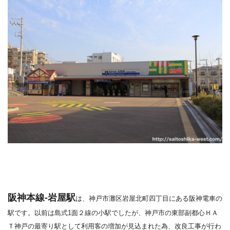
阪神本線-岩屋駅
は、神戸市灘区岩屋北町四丁目にある阪神電車の
駅です。
以前は島式1面２線の小駅でしたが、神戸市の東部副都心ＨＡ
Ｔ神戸の最寄り駅として
利用客の増加が見込まれた為、改良工事が行わ