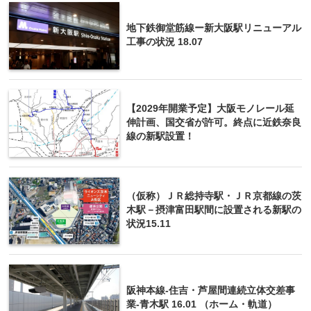
地下鉄御堂筋線ー新大阪駅リニューアル
工事の状況 18.07
【2029年開業予定】大阪モノレール延
伸計画、国交省が許可。終点に近鉄奈良
線の新駅設置！
（仮称）ＪＲ総持寺駅・ＪＲ京都線の茨
木駅－摂津富田駅間に設置される新駅の
状況15.11
阪神本線-住吉・芦屋間連続立体交差事
業-青木駅 16.01 （ホーム・軌道）