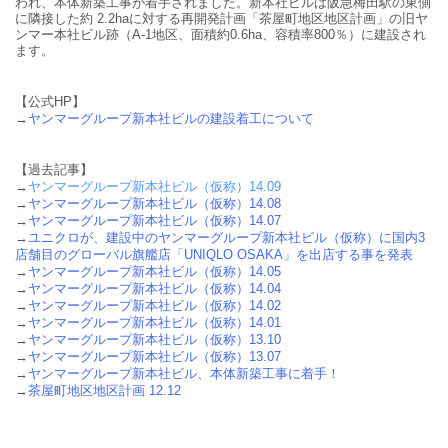
われ、本体新築工事が着手されました。新本社ビルは阪急梅田駅の東側
に隣接した約 2.2haに対する再開発計画「茶屋町地区地区計画」の旧ヤ
ンマー本社ビル跡（A-1地区、面積約0.6ha、容積率800％）に建設され
ます。
【公式HP】
→
ヤンマーグループ新本社ビルの建設着工について
【過去記事】
→
ヤンマーグループ新本社ビル（仮称）14.09
→
ヤンマーグループ新本社ビル（仮称）14.08
→
ヤンマーグループ新本社ビル（仮称）14.07
→
ユニクロが、建設中のヤンマーグループ新本社ビル（仮称）に国内3
店舗目のグローバル旗艦店「UNIQLO OSAKA」を出店する事を発表
→
ヤンマーグループ新本社ビル（仮称）14.05
→
ヤンマーグループ新本社ビル（仮称）14.04
→
ヤンマーグループ新本社ビル（仮称）14.02
→
ヤンマーグループ新本社ビル（仮称）14.01
→
ヤンマーグループ新本社ビル（仮称）13.10
→
ヤンマーグループ新本社ビル（仮称）13.07
→
ヤンマーグループ新本社ビル、本体新築工事に着手！
→
茶屋町地区地区計画 12.12