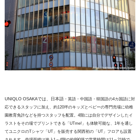
UNIQLO OSAKAでは、日本語
・英語・中国語・韓国語の4カ国語に対
応できるスタッフに加え、約120坪のキッズとベビーの専門売場に幼稚
園教育免許などを持つスタッフを配置。4階には自分でデザインしたイ
ラストをその場でプリントできる「UTme!」も体験可能な、1年を通し
てユニクロのTシャツ「UT」を販売する関西初の「UT」フロアも設置
されます。
売場面積は地上1～4階の約890坪で営業時間は11～21時で