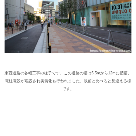
東西道路の各幅工事の様子です。この道路の幅は
5.5m
から
12mに拡幅、
電柱電設が埋設され美装化も行われました。以前と比べると見違える様
です。