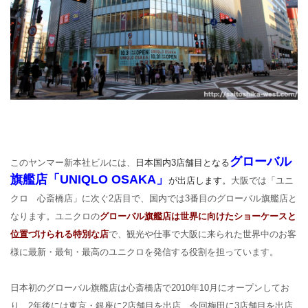
グローバル
このヤンマー新本社ビルには、
日本国内3店舗目となる
旗艦店
「UNIQLO OSAKA」
が出店します。
大阪では「ユニ
クロ 心斎橋店」に次ぐ2店目で、国内では3番目のグローバル旗艦店と
なります。ユニクロの
グローバル旗艦店は世界に向けたショーケースと
位置づけられる特別な店
で、観光や仕事で大阪に来られた世界中のお客
様に最新・最旬・最高のユニクロを発信する役割を担っています。
日本初のグローバル旗艦店は心斎橋店で2010年10月にオープンしてお
り、2年後には東京・銀座に2店舗目を出店、今回梅田に3店舗目を出店