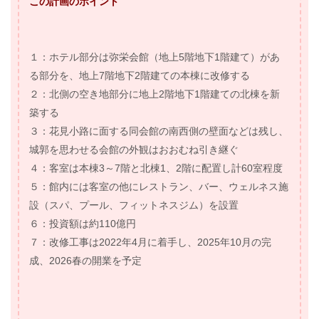
この計画のポイント
１：ホテル部分は弥栄会館（地上5階地下1階建て）があ
る部分を、地上7階地下2階建ての本棟に改修する
２：北側の空き地部分に地上2階地下1階建ての北棟を新
築する
３：花見小路に面する同会館の南西側の壁面などは残し、
城郭を思わせる会館の外観はおおむね引き継ぐ
４：客室は本棟3～7階と北棟1、2階に配置し計60室程度
５：館内には客室の他にレストラン、バー、ウェルネス施
設（スパ、プール、フィットネスジム）を設置
６：投資額は約110億円
７：改修工事は2022年4月に着手し、2025年10月の完
成、2026春の開業を予定