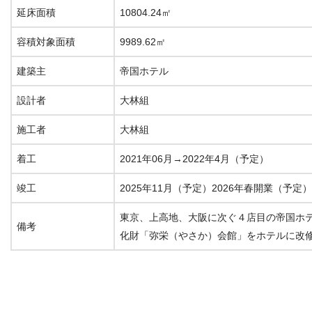
延床面積
10804.24㎡
容積対象面積
9989.62㎡
建築主
帝国ホテル
設計者
大林組
施工者
大林組
着工
2021年06月→2022年4月（予定）
竣工
2025年11月（予定）2026年春開業（予定）
東京、上高地、大阪に次ぐ４店目の帝国ホ
備考
化財「弥栄（やさか）会館」をホテルに改