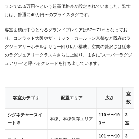
ランで23.5万円〜という超高価格帯が設定されていました。繁忙
月は、普通に40万円〜のプライスタグです。
客室面積は中心となるグランドプレミアは57〜71㎡となってお
り、コンラッド大阪やザ・リッツ・カールトン京都など既存のラ
グジュアリーホテルよりも一回り広い構成。空間の贅沢さは従来
のラグジュアリークラスをさらに上回り、まさに“スーパーラグジ
ュアリー”と呼べるグレードを打ち出しています。
室
客室カテゴリ
配置エリア
広さ
数
シグネチャースイ
110㎡〜19
3
本棟、本棟保存エリア
ート※
3㎡
室
101㎡〜10
3