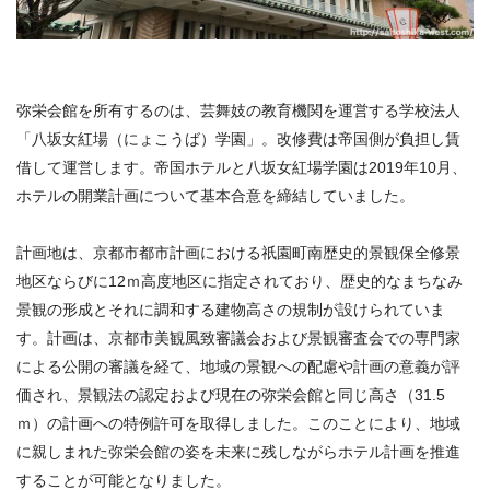
弥栄会館を所有するのは、芸舞妓の教育機関を運営する学校法人
「八坂女紅場（にょこうば）学園」。改修費は帝国側が負担し賃
借して運営します。帝国ホテルと八坂女紅場学園は2019年10月、
ホテルの開業計画について基本合意を締結していました。
計画地は、京都市都市計画における祇園町南歴史的景観保全修景
地区ならびに12ｍ高度地区に指定されており、歴史的なまちなみ
景観の形成とそれに調和する建物高さの規制が設けられていま
す。計画は、京都市美観風致審議会および景観審査会での専門家
による公開の審議を経て、地域の景観への配慮や計画の意義が評
価され、景観法の認定および現在の弥栄会館と同じ高さ（31.5
ｍ）の計画への特例許可を取得しました。このことにより、地域
に親しまれた弥栄会館の姿を未来に残しながらホテル計画を推進
することが可能となりました。