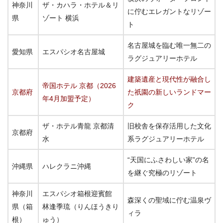
神奈川
ザ・カハラ・ホテル＆リ
に佇むエレガントなリゾー
県
ゾート 横浜
ト
名古屋城を臨む唯一無二の
愛知県
エスパシオ名古屋城
ラグジュアリーホテル
建築遺産と現代性が融合し
帝国ホテル 京都（2026
京都府
た祇園の新しいランドマー
年4月加盟予定）
ク
ザ・ホテル青龍 京都清
旧校舎を保存活用した文化
京都府
水
系ラグジュアリーホテル
“天国にふさわしい家”の名
沖縄県
ハレクラニ沖縄
を継ぐ究極のリゾート
神奈川
エスパシオ箱根迎賓館
森深くの聖域に佇む温泉ヴ
県（箱
林逢季琉（りんほうきり
ィラ
根）
ゅう）