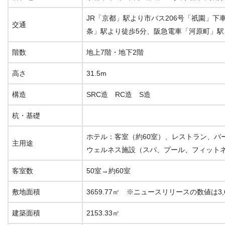
JR「京都」駅より市バス206号「祇園」下
交通
条」駅より徒歩5分、阪急電車「河原町」駅
階数
地上7階・地下2階
高さ
31.5m
構造
SRC造 RC造 S造
杭・基礎
ホテル：客室（約60室）、レストラン、バ
主用途
ウェルネス施設（スパ、プール、フィット
客室数
50室→約60室
敷地面積
3659.77㎡ ※ニュースリリースの数値は3,6
建築面積
2153.33㎡