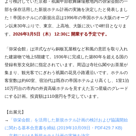
より検討していた京都・祇園甲部歌舞練場敷地内の弥栄会館の一
部を保存活用した新規ホテル計画の実施を決定したと発表しまし
た！帝国ホテルにの新規出店は1996年の帝国ホテル大阪のオープ
ン以来30年ぶりで、東京、上高地、大阪に次いで4軒目となりま
す。
2026年3月5日（木） 12:30に 開業する予定です。
「弥栄会館」は洋式ながら銅板瓦屋根など和風の意匠を取り入れ
た建築物で地上5階建て。1936年に完成した築80年を超える国の
登録有形文化財に指定されています。周辺は寺社仏閣やお茶屋が
集まり、観光客でにぎわう祇園の花見小路通沿いです。ホテルの
客室数は約60室、宿泊代は既存の帝国ホテルより高くし、1室1泊
10万円台の市内の外資高級ホテルを見すえた五つ星級のグレード
にする計画。投資額は110億円を予定しています。
【出展元】
→
「弥栄会館」を活用した新規ホテル計画の検討および協議開始
に関わる基本合意書を締結 (2019年10月09日・PDF429.7 KB)
→
京都における新規ホテル計画の実施を決定