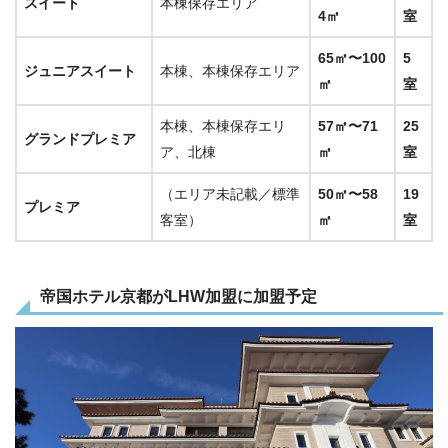
スイート
本棟保存エリア
4㎡
室
65㎡〜100
5
ジュニアスイート
本棟、本棟保存エリア
㎡
室
本棟、本棟保存エリ
57㎡〜71
25
グランドプレミア
ア、北棟
㎡
室
（エリア未記載／標準
50㎡〜58
19
プレミア
客室）
㎡
室
帝国ホテル京都がLHW加盟に加盟予定