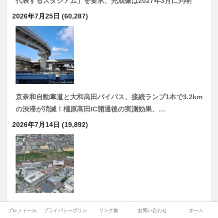
代表するスタジアム」を要求、完成像は2027年3月に判明
2026年7月25日
(60,287)
京奈和自動車道と大和高田バイパス、接続ランプ1本で3.2km
の渋滞が消滅！橿原高田IC開通後の実測効果、…
2026年7月14日
(19,892)
「八尾空港西側跡地まちづくり基本構想策定支援業務」駅前
プロフィール
プライバシーポリシー
リンク集
お問い合わせ
ホーム
の“巨大空白地”が動き出す 八尾空港西側9.2haで基本構想