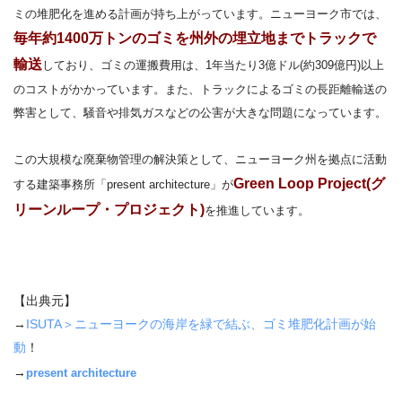
ミの堆肥化を進める計画が持ち上がっています。
ニューヨーク市では、
毎年約1400万トンのゴミを州外の埋立地までトラックで
輸送
しており、ゴミの運搬費用は、1年当たり3億ドル(約309億円)以上
のコストがかかっています。また、トラックによるゴミの長距離輸送の
弊害として、騒音や排気ガスなどの公害が大きな問題になっています。
この大規模な廃棄物管理の解決策として、ニューヨーク州を拠点に活動
Green Loop Project(グ
する建築事務所「present architecture」が
リーンループ・プロジェクト)
を推進しています。
【出典元】
→
ISUTA＞ニューヨークの海岸を緑で結ぶ、ゴミ堆肥化計画が始
動
！
→
present architecture