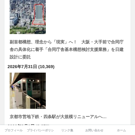
副首都構想、理念から「現実」へ！ 大阪・大手前で合同庁
舎の具体化に着手「合同庁舎基本構想検討支援業務」を日建
設計に委託
2026年7月31日
(10,369)
京都市営地下鉄・四条駅が大規模リニューアルへ…
2026年8月1日
(9,370)
プロフィール
プライバシーポリシー
リンク集
お問い合わせ
ホーム