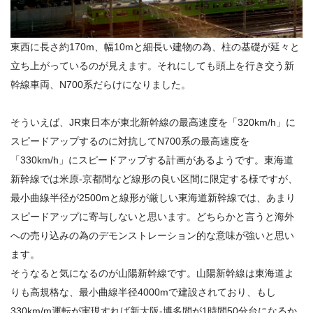
東西に長さ約170m、幅10mと細長い建物の為、柱の基礎が延々と
立ち上がっているのが見えます。それにしても頭上を行き交う新
幹線車両、N700系だらけになりました。
そういえば、JR東日本が東北新幹線の最高速度を「320km/h」に
スピードアップするのに対抗してN700系の最高速度を
「330km/h」にスピードアップする計画があるようです。東海道
新幹線では米原-京都間など線形の良い区間に限定する様ですが、
最小曲線半径が2500mと線形が厳しい東海道新幹線では、あまり
スピードアップに寄与しないと思います。どちらかと言うと海外
への売り込みの為のデモンストレーション的な意味が強いと思い
ます。
そうなると気になるのが山陽新幹線です。山陽新幹線は東海道よ
りも高規格な、最小曲線半径4000mで建設されており、もし
330km/m運転が実現すれば新大阪-博多間が1時間50分台になるか