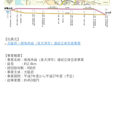
【出典元】
→
大阪府＞南海本線（泉大津市）連続立体交差事業
【事業概要】
・事業名称：南海本線（泉大津市）連続立体交差事業
・延長 ：約2.4km
・踏切除却数：8箇所
・事業主体：大阪府
・事業期間：平成7年度から平成27年度（予定）
・総事業費：約453億円