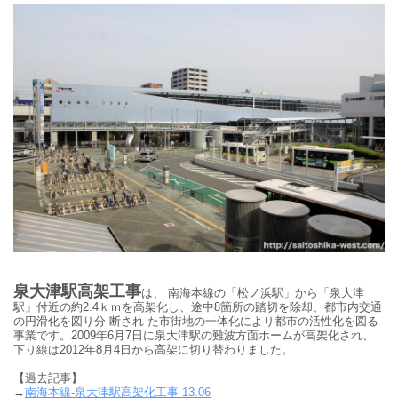
泉大津駅高架工事
は、 南海本線の「松ノ浜駅」から「泉大津
駅」付近の約2.4ｋｍを高架化し、途中8箇所の踏切を除却、都市内交通
の円滑化を図り分 断され た市街地の一体化により都市の活性化を図る
事業です。2009年6月7日に泉大津駅の難波方面ホームが高架化され、
下り線は2012年8月4日から高架に切り替わりました。
【過去記事】
→
南海本線-泉大津駅高架化工事 13.06