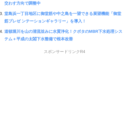
交わす方向で調整中
堂島浜一丁目地区に御堂筋や中之島を一望できる展望機能「御堂
筋プレゼ ンテーションギャラリー」を導入！
道頓堀川を山の清流並みに水質浄化！クボタのMBR下水処理シス
テム＋平成の太閤下水整備で根本改善
スポンサードリンクR4