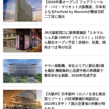
【2020年夏オープン】フェアフィール
ド・バイ・マリオット大阪難波、日本初
となるFairfield by Marriottが難波元町
二丁目に進出
JR大阪駅西口に新商業施設『エキマル
シェ大阪 UMEST（ウメスト）』12月か
ら順次オープン予定！赤福や、松葉、焼
肉さつま等が出店
ヤマハ発動機、本社エリアに新社屋2棟
を建設 機能集約と品質中枢の再構築で
磐田本社を刷新、2028年完成予定
【大阪IR】日本版IR（カジノを含む統合
型リゾート）の区域整備計画認定は
2023年1月中！？国土交通省の判断が待
たれる