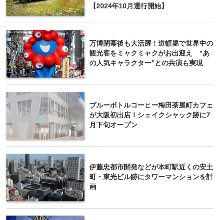
【2024年10月運行開始】
万博閉幕後も大活躍！道頓堀で世界中の
観光客をミャクミャクがお出迎え “あ
の人気キャラクター”との共演も実現
ブルーボトルコーヒー梅田茶屋町カフェ
が大阪初出店！シェイクシャック跡に7
月下旬オープン
伊藤忠都市開発などが本町駅近くの安土
町・東光ビル跡にタワーマンションを計
画