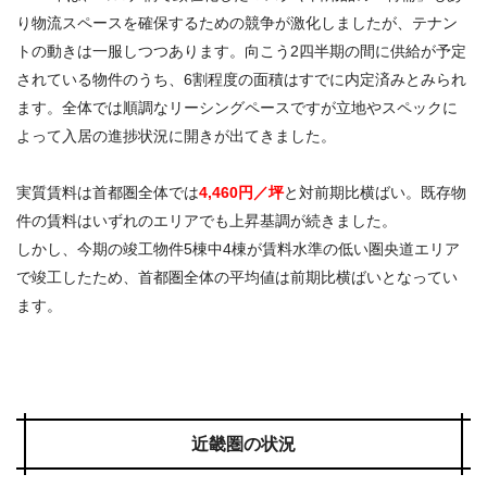
り物流スペースを確保するための競争が激化しましたが、テナン
トの動きは一服しつつあります。向こう2四半期の間に供給が予定
されている物件のうち、6割程度の面積はすでに内定済みとみられ
ます。全体では順調なリーシングペースですが立地やスペックに
よって入居の進捗状況に開きが出てきました。
実質賃料は首都圏全体では
4,460円／坪
と対前期比横ばい。既存物
件の賃料はいずれのエリアでも上昇基調が続きました。
しかし、今期の竣工物件5棟中4棟が賃料水準の低い圏央道エリア
で竣工したため、首都圏全体の平均値は前期比横ばいとなってい
ます。
近畿圏の状況