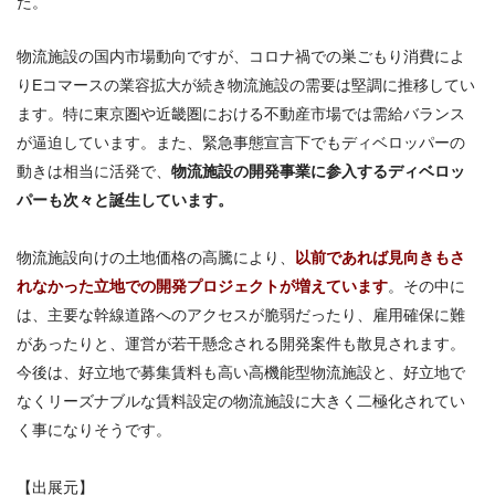
た。
物流施設の国内市場動向ですが、コロナ禍での巣ごもり消費によ
りEコマースの業容拡大が続き物流施設の需要は堅調に推移してい
ます。特に東京圏や近畿圏における不動産市場では需給バランス
が逼迫しています。また、緊急事態宣言下でもディベロッパーの
動きは相当に活発で、
物流施設の開発事業に参入するディベロッ
パーも次々と誕生しています。
物流施設向けの土地価格の高騰により、
以前であれば見向きもさ
れなかった立地での開発プロジェクトが増えています
。その中に
は、主要な幹線道路へのアクセスが脆弱だったり、雇用確保に難
があったりと、運営が若干懸念される開発案件も散見されます。
今後は、好立地で募集賃料も高い高機能型物流施設と、好立地で
なくリーズナブルな賃料設定の物流施設に大きく二極化されてい
く事になりそうです。
【出展元】