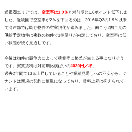
近畿圏エリアでは、
空室率は1.9％
と対前期比1.8ポイント低下しま
した。近畿圏で空室率が2％を下回るのは、2016年Q2の1.9％以来
で湾岸部では既存物件の空室消化が進みました。向こう2四半期の
供給予定物件は複数の物件で1棟借りが内定しており、空室率は低
い状態が続く見通しです。
今後は物件の競争力によって稼働率に格差が生じる事になりそう
です。実質賃料は対前期比横ばいの
4020円／坪
。
過去2年間で13％上昇していることや業績見通しへの不安から、テ
ナントは新規の契約に慎重になっており、賃料上昇は抑えられて
います。