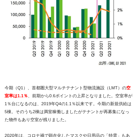
今期（Q1）、首都圏大型マルチテナント型物流施設（LMT）の
空
室率は1.1％
、前期から0.6ポイントの上昇となりました。空室率が
1％台になるのは、2019年Q4の1.1％以来です。今期の新規供給は
5棟。そのうち2棟は満室稼働しましたがテナントが再募集になっ
た物件もあり空室が残りました。
2020年は、コロナ禍で顕在化したマスクや日用品の「特需」もあ