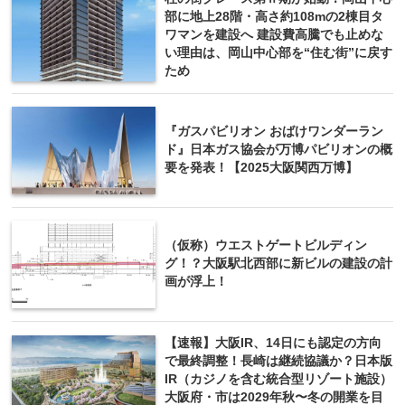
部に地上28階・高さ約108mの2棟目タ
ワマンを建設へ 建設費高騰でも止めな
い理由は、岡山中心部を“住む街”に戻す
ため
『ガスパビリオン おばけワンダーラン
ド』日本ガス協会が万博パビリオンの概
要を発表！【2025大阪関西万博】
（仮称）ウエストゲートビルディン
グ！？大阪駅北西部に新ビルの建設の計
画が浮上！
【速報】大阪IR、14日にも認定の方向
で最終調整！長崎は継続協議か？日本版
IR（カジノを含む統合型リゾート施設）
大阪府・市は2029年秋〜冬の開業を目