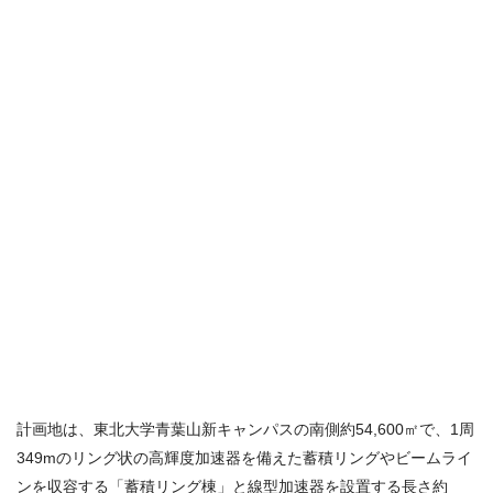
計画地は、東北大学青葉山新キャンパスの南側約54,600㎡で、1周
349mのリング状の高輝度加速器を備えた蓄積リングやビームライ
ンを収容する「蓄積リング棟」と線型加速器を設置する長さ約