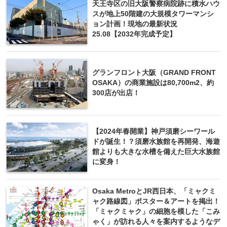
天王寺区の旧大阪警察病院跡に積水ハウ
スが地上50階建の大規模タワーマンシ
ョン計画！現地の最新状況
25.08【2032年完成予定】
グランフロント大阪（GRAND FRONT
OSAKA）の商業施設は80,700m2、約
300店が出店！
【2024年春開業】神戸須磨シーワール
ドが誕生！？須磨水族館を再開発、海遊
館よりも大きな水槽を備えた巨大水族館
に変身！
Osaka MetroとJR西日本、「ミャクミ
ャク路線図」ポスター＆アートを掲出！
「ミャクミャク」の細胞を模した「こみ
ゃく」が訪れる人々を案内するようなデ