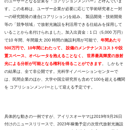
のユーザーとなる企業を『コアリションメンバー』と呼んでいま
す。この名称は、ユーザー企業が必要に応じて学術研究者と一対
一の研究開発の連合(コアリション)を組み、 製品開発・技術開発
等の「競争領域」で放射光施設を利活用できる仕組みを採用して
いることから名付けられました。加入出資金：
1
口（
5,000
万円）
で
10
年間、年間最大
200
時間の施設利用が可能で、
年間あたり
500
万円で、
10
年間にわたって、 設備のメンテナンスコストや設
置スペース、オペレータを抱えることなく、 世界最高輝度の放射
光による分析が可能となる権利を得ることができます
。 しかもそ
の結果は、全て非公開です。光科学イノベーションセンターで
は、民間企業のほか、大学や国立研究所も含めて
100
を超える機関
を コアリションメンバーとして迎える予定です。
具体的な動きの一例ですが、アイリスオーヤマは2019年9月26日
付けのニュースリリースで、2023年稼働予定の次世代放射光施設