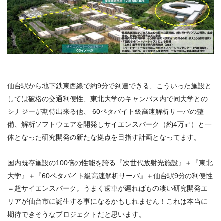
仙台駅から地下鉄東西線で約9分で到達できる、こういった施設と
しては破格の交通利便性、東北大学のキャンパス内で同大学との
シナジーが期待出来る他、 60ペタバイト級高速解析サーバの整
備、解析ソフトウェアを開発しサイエンスパーク（約
4
万㎡）と一
体となった研究開発の新たな拠点を目指す計画となってます。
国内既存施設の100倍の性能を誇る『次世代放射光施設』＋『東北
大学』＋『60ペタバイト級高速解析サーバ』＋仙台駅9分の利便性
＝超サイエンスパーク。うまく歯車が廻ればもの凄い研究開発エ
リアが仙台市に誕生する事になるかもしれません！これは本当に
期待できそうなプロジェクトだと思います。