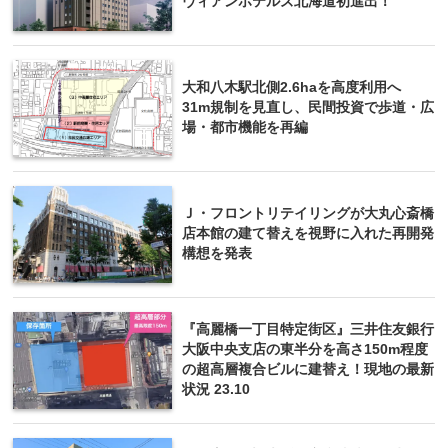
ヴィアンホテルズ北海道初進出！
大和八木駅北側2.6haを高度利用へ
31m規制を見直し、民間投資で歩道・広
場・都市機能を再編
Ｊ・フロントリテイリングが大丸心斎橋
店本館の建て替えを視野に入れた再開発
構想を発表
『高麗橋一丁目特定街区』三井住友銀行
大阪中央支店の東半分を高さ150m程度
の超高層複合ビルに建替え！現地の最新
状況 23.10