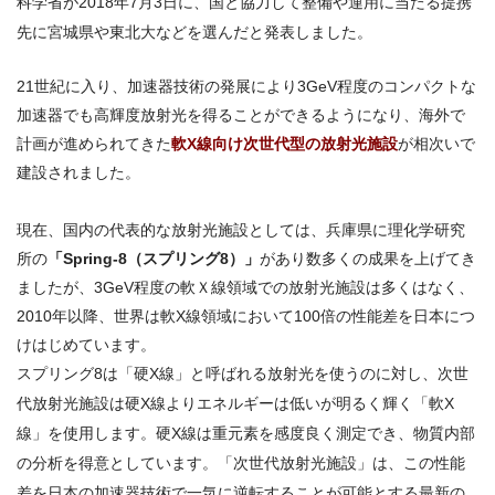
科学省が2018年7月3日に、国と協力して整備や運用に当たる提携
先に宮城県や東北大などを選んだと発表しました。
21世紀に入り、加速器技術の発展により3GeV程度のコンパクトな
加速器でも高輝度放射光を得ることができるようになり、海外で
計画が進められてきた
軟X線向け次世代型の放射光施設
が相次いで
建設されました。
現在、国内の代表的な放射光施設としては、兵庫県に理化学研究
所の
「Spring-8（スプリング8）」
があり数多くの成果を上げてき
ましたが、3GeV程度の軟Ｘ線領域での放射光施設は多くはなく、
2010年以降、世界は軟X線領域において100倍の性能差を日本につ
けはじめています。
スプリング8は「硬X線」と呼ばれる放射光を使うのに対し、次世
代放射光施設は硬X線よりエネルギーは低いが明るく輝く「軟X
線」を使用します。硬X線は重元素を感度良く測定でき、物質内部
の分析を得意としています。「次世代放射光施設」は、この性能
差を日本の加速器技術で一気に逆転することが可能とする最新の