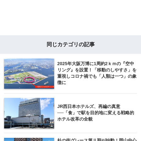
同じカテゴリの記事
2025年大阪万博に1周約2ｋｍの『空中
リング』を設置！「移動のしやすさ」を
重視しコロナ禍でも「人類は一つ」の象
徴に
JR西日本ホテルズ、再編の真意
──「食」で駅を目的地に変える戦略的
ホテル改革の全貌
杜の街グレース第Ⅱ期が始動！岡山中心