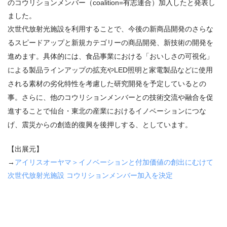
のコウリションメンバー（coalition=有志連合）加入したと発表し
ました。
次世代放射光施設を利用することで、今後の新商品開発のさらな
るスピードアップと新規カテゴリーの商品開発、新技術の開発を
進めます。具体的には、食品事業における「おいしさの可視化」
による製品ラインアップの拡充や
LED
照明と家電製品などに使用
される素材の劣化特性を考慮した研究開発を予定しているとの
事。さらに、他のコウリションメンバーとの技術交流や融合を促
進することで仙台・東北の産業におけるイノベーションにつな
げ、震災からの創造的復興を後押しする、としています。
【出展元】
→
アイリスオーヤマ＞イノベーションと付加価値の創出にむけて
次世代放射光施設 コウリションメンバー加入を決定