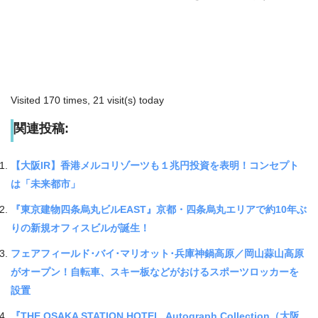
Visited 170 times, 21 visit(s) today
関連投稿:
【大阪IR】香港メルコリゾーツも１兆円投資を表明！コンセプト
は「未来都市」
『東京建物四条烏丸ビルEAST』京都・四条烏丸エリアで約10年ぶ
りの新規オフィスビルが誕生！
フェアフィールド･バイ･マリオット･兵庫神鍋高原／岡山蒜山高原
がオープン！自転車、スキー板などがおけるスポーツロッカーを
設置
『THE OSAKA STATION HOTEL, Autograph Collection（大阪