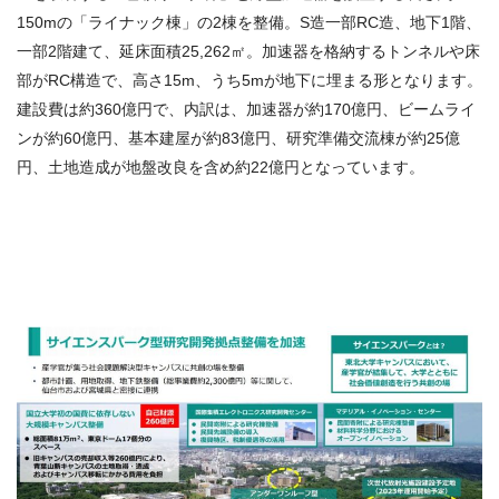
150mの「ライナック棟」の2棟を整備。S造一部RC造、地下1階、
一部2階建て、延床面積25,262㎡。加速器を格納するトンネルや床
部がRC構造で、高さ15m、うち5mが地下に埋まる形となります。
建設費は約360億円で、内訳は、加速器が約170億円、ビームライ
ンが約60億円、基本建屋が約83億円、研究準備交流棟が約25億
円、土地造成が地盤改良を含め約22億円となっています。