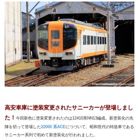
高安車庫に塗装変更されたサニーカーが登場しまし
た！
今回新色に塗装変更されたのは
12410系NN13編成。
新塗装化の先
陣を切って登場した
22000
系
ACE
につづいて、昭和世代の特急車である
サニーカー系列で初めて新塗装化が行われました。