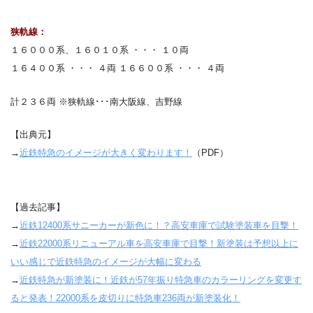
狭軌線：
１６０００系、１６０１０系 ・・・ １０両
１６４００系 ・・・ ４両 １６６００系 ・・・ ４両
計２３６両 ※狭軌線･･･南大阪線、吉野線
【出典元】
→
近鉄特急のイメージが大きく変わります！
（PDF）
【過去記事】
→
近鉄12400系サニーカーが新色に！？高安車庫で試験塗装車を目撃！
→
近鉄22000系リニューアル車を高安車庫で目撃！新塗装は予想以上に
いい感じで近鉄特急のイメージが大幅に変わる
→
近鉄特急が新塗装に！近鉄が57年振り特急車のカラーリングを変更す
ると発表！22000系を皮切りに特急車236両が新塗装化！