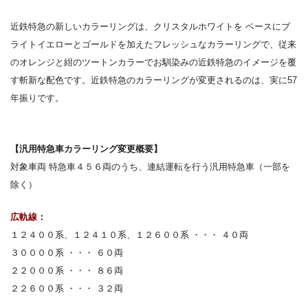
近鉄特急の新しいカラーリングは、
クリスタルホワイトを
ベースにブ
ライトイエローとゴールドを加えたフレッシュなカラーリングで、
従来
のオレンジと紺のツートンカラーでお馴染みの近鉄特急のイメージを覆
す斬新な配色です。近鉄特急のカラーリングが変更されるのは、実に
57
年振りです。
【汎用特急車カラーリング変更概要】
対象車両 特急車４５６両のうち、連結運転を行う汎用特急車（一部を
除く）
広軌線：
１２４００系、１２４１０系、１２６００系 ・・・ ４０両
３００００系 ・・・ ６０両
２２０００系 ・・・ ８６両
２２６００系 ・・・ ３２両