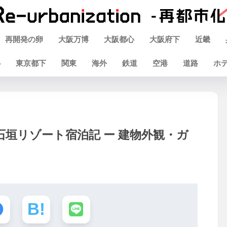
再開発の卵
大阪万博
大阪都心
大阪府下
近畿
心
東京都下
関東
海外
鉄道
空港
道路
ホ
石垣リゾート宿泊記 ー 建物外観・ガ