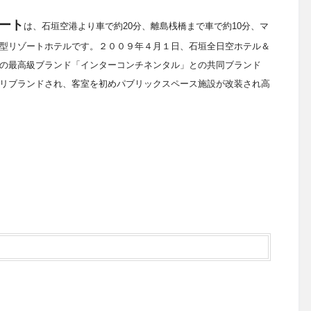
ート
は、
石垣空港より車で約20分、離島桟橋まで車で約10分、マ
型リゾートホテルです。２００９年４月１日、石垣全日空ホテル＆
の最高級ブランド「インターコンチネンタル」との共同ブランド
リブランドされ、客室を初めパブリックスペース施設が改装され高