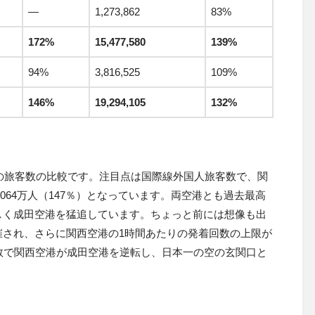
—
1,273,862
83%
172%
15,477,580
139%
94%
3,816,525
109%
146%
19,294,105
132%
期の旅客数の比較です。注目点は国際線外国人旅客数で、関
1064万人（147％）となっています。両空港とも過去最高
しく成田空港を猛追しています。ちょっと前には想像も出
催され、さらに関西空港の1時間あたりの発着回数の上限が
数で関西空港が成田空港を逆転し、日本一の空の玄関口と