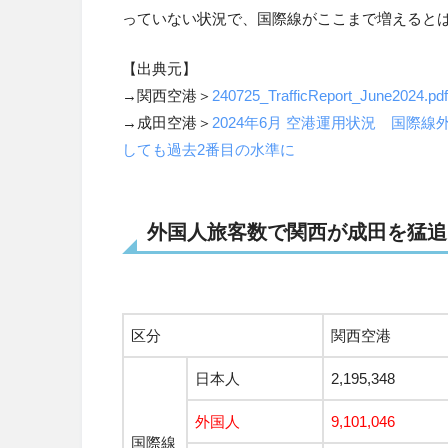
っていない状況で、国際線がここまで増えると
【出典元】
→関西空港＞
240725_TrafficReport_June2024.pdf (
→成田空港＞
2024年6月 空港運用状況 国際
しても過去2番目の水準に
外国人旅客数で関西が成田を猛追
区分
関西空港
日本人
2,195,348
外国人
9,101,046
国際線