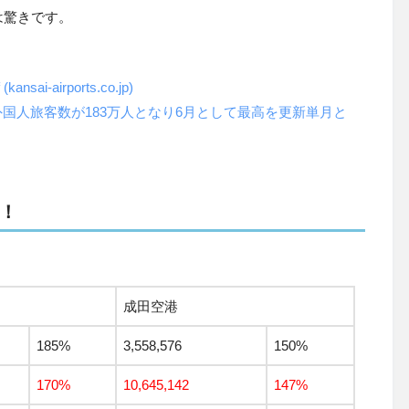
は驚きです。
kansai-airports.co.jp)
線外国人旅客数が183万人となり6月として最高を更新単月と
！
成田空港
185%
3,558,576
150%
170%
10,645,142
147%