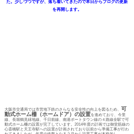
た。少しづつですが、落ち着いてきたので本日からブログの更新
を再開します。
可
大阪市交通局では市営地下鉄のさらなる安全性の向上を図るため、
動式ホーム柵（ホームドア）の設置
を進めており、今里
線、長堀鶴見緑地線、千日前線、南港ポートタウン線の４路線全駅で可
動式ホーム柵の設置が完了しています。2014年度の計画では御堂筋線の
心斎橋駅と天王寺駅への設置が計画されており以前から準備工事が行わ
れてきましたが、年度の終盤となる２月から設置工事が本格的し、