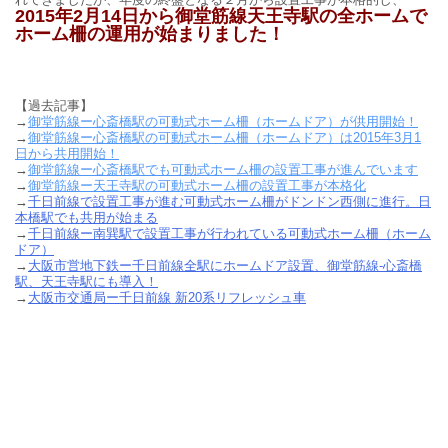
2015年2月14日から御堂筋線天王寺駅の全ホームで
ホーム柵の運用が始まりました！
【過去記事】
→
御堂筋線ー心斎橋駅の可動式ホーム柵（ホームドア）が供用開始！
→
御堂筋線ー心斎橋駅の可動式ホーム柵（ホームドア）は2015年3月1
日から共用開始！
→
御堂筋線ー心斎橋駅でも可動式ホーム柵の設置工事が進んでいます
→
御堂筋線ー天王寺駅の可動式ホーム柵の設置工事が本格化
→
千日前線で設置工事が進む可動式ホーム柵がドンドン西側に進行。日
本橋駅でも共用が始まる
→
千日前線ー南巽駅で設置工事が行われている可動式ホーム柵（ホーム
ドア）
→
大阪市営地下鉄ー千日前線全駅にホームドア設置、御堂筋線-心斎橋
駅、天王寺駅にも導入！
→
大阪市交通局ー千日前線 新20系リフレッシュ車