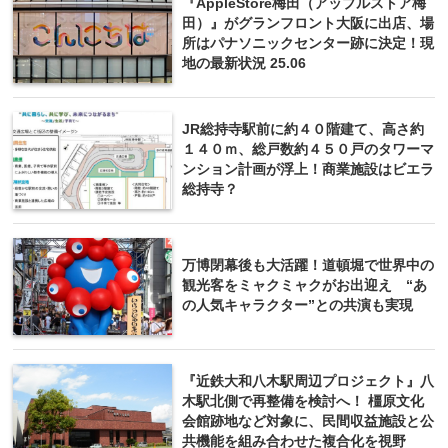
『AppleStore梅田（アップルストア梅
田）』がグランフロント大阪に出店、場
所はパナソニックセンター跡に決定！現
地の最新状況 25.06
JR総持寺駅前に約４０階建て、高さ約
１４０ｍ、総戸数約４５０戸のタワーマ
ンション計画が浮上！商業施設はビエラ
総持寺？
万博閉幕後も大活躍！道頓堀で世界中の
観光客をミャクミャクがお出迎え “あ
の人気キャラクター”との共演も実現
『近鉄大和八木駅周辺プロジェクト』八
木駅北側で再整備を検討へ！ 橿原文化
会館跡地など対象に、民間収益施設と公
共機能を組み合わせた複合化を視野