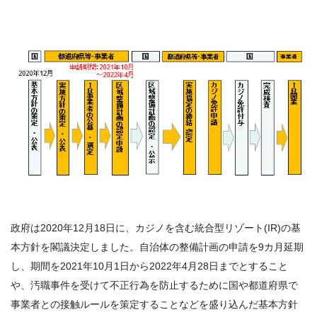
政府は2020年12月18日に、カジノを含む統合型リゾート(IR)の基
本方針を閣議決定しました。自治体の整備計画の申請を9カ月延期
し、期間を2021年
10
月
1
日から2022年
4
月
28
日までとすること
や、汚職事件を受けて不正行為を防止するために国や都道府県で
事業者との接触ルールを策定することなどを盛り込んだ基本方針