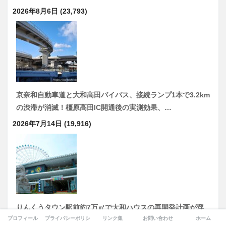
2026年8月6日
(23,793)
京奈和自動車道と大和高田バイパス、接続ランプ1本で3.2km
の渋滞が消滅！橿原高田IC開通後の実測効果、…
2026年7月14日
(19,916)
りんくうタウン駅前約7万㎡で大和ハウスの再開発計画が浮
プロフィール
プライバシーポリシー
リンク集
お問い合わせ
ホーム
上…