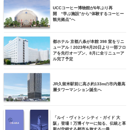
UCCコーヒー博物館が6年ぶり再
開 “学ぶ施設”から“体験するコーヒー
観光拠点”へ
都ホテル 京都八条が本館 398 室をリニ
ューアル！2023年4月20日より一部フロ
アを先行オープン、8月に全リニューア
ル完了予定
JR久留米駅前に高さ約133mの市内最高
層タワーマンション誕生へ
「ルイ・ヴィトン シティ・ガイド 大
阪」登場！万博イヤーに知る、伝統と革
新が交錯する都市を旅する一冊