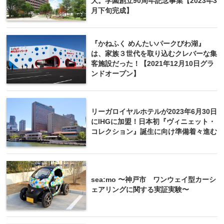
大。学園創立90周年記念事業【2023年3
月下旬完成】
『かねふく めんたいパークびわ湖』
は、家族３世代を取り込むクレバーな集
客施設だった！【2021年12月10日グラ
ンドオープン】
リーガロイヤルホテルが2023年6月30日
にIHGに加盟！日本初『ヴィニェット・
コレクション』誕生に向け準備着々進む
sea:mo 〜神戸市 ワンウェイ型カーシ
ェアリングに関する実証実験〜