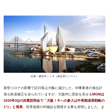
出展：横浜市＞ＩＲ（統合型リゾート）
新型コロナの影響で訪日客は大幅に減少した。
IR
事業者の進出計
画も軌道修正を迫られていますが、大阪IRに意欲を見せる
MGMは
2020年3Qの
決算説明会で「大阪ＩＲへの参入は中長期成長戦略の
1
つ」と発表
、世界規模の
IR
施設を開発する事を表明しました。ま