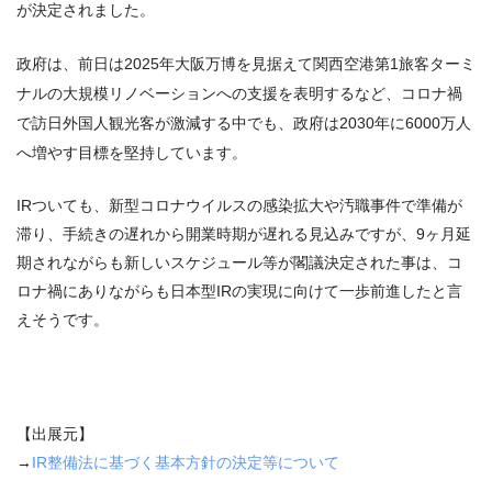
が決定されました。
政府は、前日は2025年大阪万博を見据えて関西空港第1旅客ターミ
ナルの大規模リノベーションへの支援を表明するなど、コロナ禍
で訪日外国人観光客が激減する中でも、政府は2030年に6000万人
へ増やす目標を堅持しています。
IRついても、新型コロナウイルスの感染拡大や汚職事件で準備が
滞り、手続きの遅れから開業時期が遅れる見込みですが、9ヶ月延
期されながらも新しいスケジュール等が閣議決定された事は、コ
ロナ禍にありながらも日本型IRの実現に向けて一歩前進したと言
えそうです。
【出展元】
→
IR
整備法に基づく基本方針の決定等について