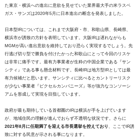
た東京・横浜への進出に意欲を見せていた業界最大手の米ラスベ
ガス・サンズは2020年
5
月に日本進出の断念を発表しました。
日本型IRについては、これまで大阪府・市、和歌山県、長崎県、
横浜市が誘致の方針を表明しています。大阪IRは遅れながらも
MGMが高い進出意欲を維持しており恐らく実現するでしょう。先
行逃げ切り型で勝負を付けたかった和歌山にとって今回のリスケ
は非常に痛手です。最有力事業者が生粋の中国企業である『サン
シティ』である事も懸念材料です。長崎IRは地方型IRとしては最
有力候補だと思います。サンシティに比べるとカントリーリスク
が少ない事業者『ピクセルカンパニーズ』等が強力なコンソーシ
アムを形成して実現を目指しています。
政府が最も期待している首都圏のIRは横浜が手を上げています
が、地域住民の理解が進んでおらず不透明な状況です。さらに
2021年8月に任期満了を迎える市長選挙を控えており
、ここでIR誘
致に対する民意が示される事になります。