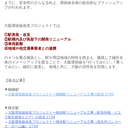
までに、安全性のさらなる向上、環状線全体の総合的なブラッシュアッ
プが行われます。
大阪環状線改造プロジェクトでは、
①駅美装・改良
②駅構内及び高架下の開発リニューアル
③車両新製
④地域や他交通事業者との連携
の４つを重点施策とし、駅や周辺地域の特性を踏まえ、徹底して線区全
体のイメージアップを図ることで、大阪環状線を｢行ってみたい」｢乗っ
てみたい」線区に改造し、地域と共に、大阪の活性化を目指します。
【過去記事】
▼鶴橋駅
→
大阪環状線改造プロジェクトー鶴橋駅リニューアル工事の状況 17.05
▼桃谷駅
→
大阪環状線改造プロジェクトー桃谷駅リニューアル工事（駅舎外観・ビエ
ラ桃谷南側エリア）の状況 17.04
→
大阪環状線改造プロジェクトー桃谷駅リニューアル工事（改札内コンコー
ス・ホーム編） 17.04