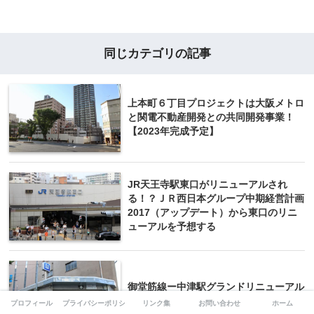
同じカテゴリの記事
上本町６丁目プロジェクトは大阪メトロ
と関電不動産開発との共同開発事業！
【2023年完成予定】
JR天王寺駅東口がリニューアルされ
る！？ＪＲ西日本グループ中期経営計画
2017（アップデート）から東口のリニ
ューアルを予想する
御堂筋線ー中津駅グランドリニューアル
工事の状況 17.08
プロフィール
プライバシーポリシー
リンク集
お問い合わせ
ホーム