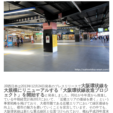
大阪環状線を
JR西日本は2013年12月24日発表のプレスリリースで
大規模にリニューアルする「大阪環状線改造プロジ
ェクト」を開始する
と発表しました。同社が今年度から推進し
ている中期経営計画
2017
において、「近畿エリアの価値を磨く」という
事業戦略を掲げており、大都市圏である近畿エリアにおいて線区価値を
向上し、都市の魅力を磨いていくことを宣言しています。その中でも、
大阪環状線は新たな重点線区と位置づけられており、概ね平成
29
年度末