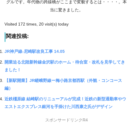
グルです。年代物の跨線橋がここまで変貌するとは・・・・。本
当に驚きました。
Visited 172 times, 20 visit(s) today
関連投稿:
JR神戸線-尼崎駅改良工事 14.05
開業迫る北陸新幹線金沢駅のホーム・待合室・改札を見学してき
ました！
【新駅開業】JR嵯峨野線ー梅小路京都西駅（外観・コンコース
編）
近鉄橿原線 結崎駅のリニューアルが完成！近鉄の新型通勤車やウ
エストエクスプレス銀河を手掛けた川西康之氏がデザイン
スポンサードリンクR4