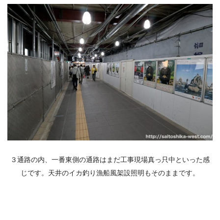
３通路の内、一番東側の通路はまだ工事現場真っ只中といった感
じです。天井のイカ釣り漁船風架設照明もそのままです。